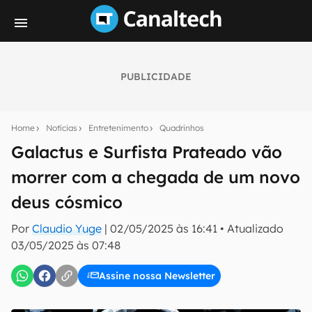
PUBLICIDADE
Seu resumo inteligente do mundo tech!
Assine a newsletter do Canaltech e receba
Home
Notícias
Entretenimento
Quadrinhos
notícias e reviews sobre tecnologia em primeira
mão.
Galactus e Surfista Prateado vão
morrer com a chegada de um novo
E-mail
deus cósmico
Por
Claudio Yuge
|
02/05/2025 às 16:41
•
Atualizado
inscreva-se
03/05/2025 às 07:48
Assine nossa Newsletter
Confirmo que li, aceito e concordo com os
Termos de
Uso e Política de Privacidade do Canaltech.