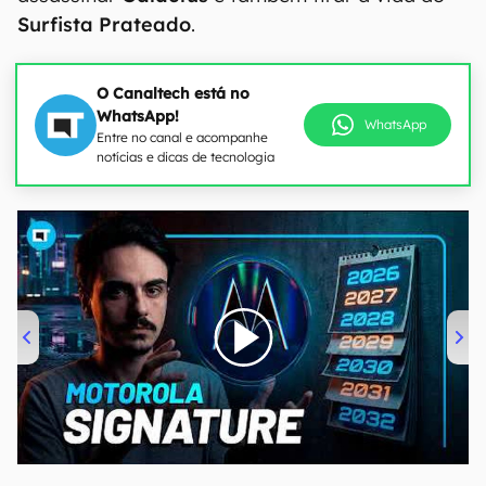
Surfista Prateado
.
O Canaltech está no
WhatsApp!
WhatsApp
Entre no canal e acompanhe
notícias e dicas de tecnologia
00:00
/
20:46