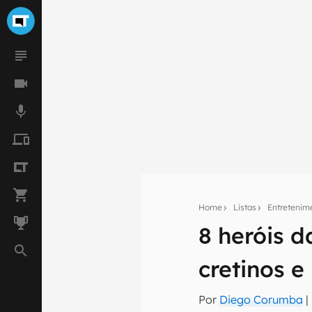
Home
Listas
Entretenim
8 heróis 
Seu res
cretinos e
Assine a newsle
mão.
Por
Diego Corumba
|