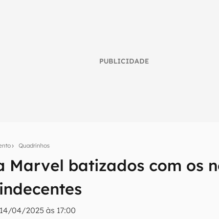
PUBLICIDADE
ento
Quadrinhos
da Marvel batizados com os 
umo inteligente do mundo tech!
 indecentes
tter do Canaltech e receba notícias e reviews sobre tecnologia 
14/04/2025 às 17:00