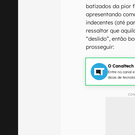
batizados da pior 
apresentando como
indecentes (até pa
ressaltar que aquil
“deslido”, então b
prosseguir:
O Canaltech
Entre no canal 
dicas de tecnol
CON