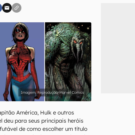
inscreva-se
li, aceito e concordo com os
Termos de Uso e Política de Privacidade do Ca
Reprodução/Marvel Comics
itão América, Hulk e outros
 deu para seus principais heróis
futável de como escolher um título