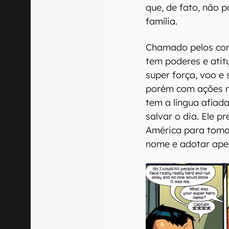
que, de fato, não 
família.
Chamado pelos com
tem poderes e ati
super força, voo e
porém com ações na
tem a língua afiada
salvar o dia. Ele 
América para tomar 
nome e adotar ape