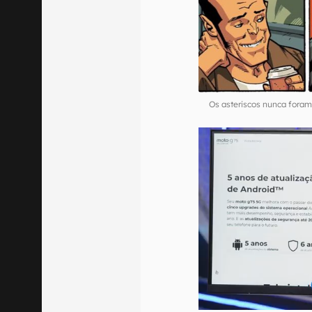
Os asteriscos nunca fora