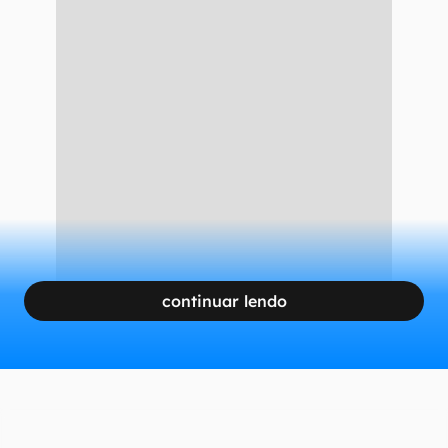
Desafio Infinito
Spawn
Sin City
Corvo
Máskara
CONTINUA APÓS A PUBLICIDADE