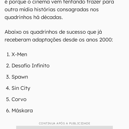
dos anos 1990 que foram
adaptadas
Se hoje em dia temos um alto nível de
competição entre a Marvel e a DC Comics nas
telonas, com filmes como
Superman
e
Quarteto
Fantástico: Primeiros Passos
dividindo a
preferência da crítica e dos público em alto nível,
é porque o cinema vem tentando trazer para
outra mídia histórias consagradas nos
quadrinhos há décadas.
Abaixo os quadrinhos de sucesso que já
receberam adaptações desde os anos 2000:
X-Men