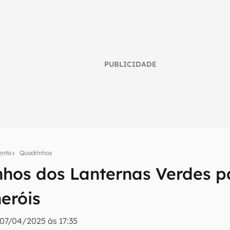
PUBLICIDADE
ento
Quadrinhos
nhos dos Lanternas Verdes p
umo inteligente do mundo tech!
eróis
tter do Canaltech e receba notícias e reviews sobre tecnologia 
07/04/2025 às 17:35