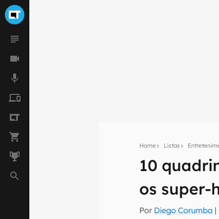
Home
Listas
Entretenim
10 quadri
Seu res
os super-h
Assine a newsle
mão.
Por
Diego Corumba
|