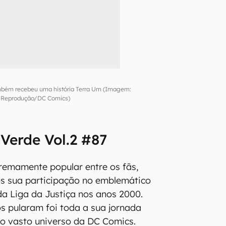
mbém recebeu uma história Terra Um (Imagem:
Reprodução/DC Comics)
 Verde Vol.2 #87
remamente popular entre os fãs,
ós sua participação no emblemático
a Liga da Justiça nos anos 2000.
s pularam foi toda a sua jornada
o vasto universo da DC Comics.