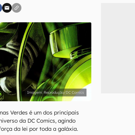
inscreva-se
li, aceito e concordo com os
Termos de Uso e Política de Privacidade do Ca
Reprodução/DC Comics
nas Verdes é um dos principais
universo da DC Comics, agindo
rça da lei por toda a galáxia.