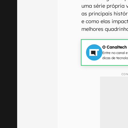
uma série própria 
as principais hist
e como elas impac
melhores quadrinh
O Canaltech
Entre no canal 
dicas de tecnol
CON