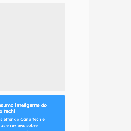
naltech.
esumo inteligente do
 tech!
sletter do Canaltech e
ias e reviews sobre