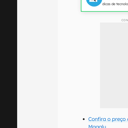
dicas de tecnol
CON
Confira o preço
Magalu