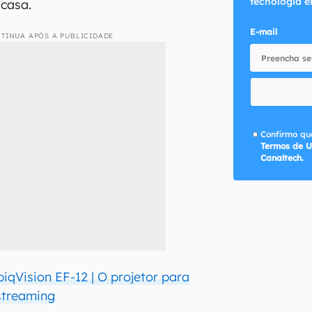
tecnologia e
casa.
E-mail
TINUA APÓS A PUBLICIDADE
Confirmo que
Termos de U
Canaltech.
iqVision EF-12 | O projetor para
streaming