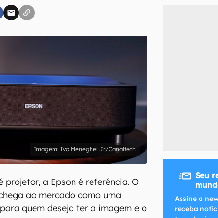
inscreva-se
li, aceito e concordo com os
Termos de Uso e Política de Privacidade do Ca
Ivo Meneghel Jr/Canaltech
Seu r
 projetor, a Epson é referência. O
mundo
0 chega ao mercado como uma
Assine a new
o para quem deseja ter a imagem e o
receba notíc