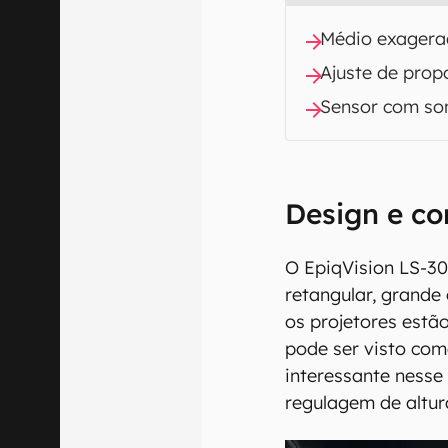
Médio exagerad
Ajuste de prop
Sensor com s
Design e co
O EpiqVision LS-30
retangular, grand
os projetores estã
pode ser visto com
interessante nesse
regulagem de altura