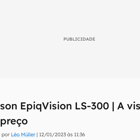
PUBLICIDADE
son EpiqVision LS-300 | A v
umo inteligente do mundo tech!
 preço
tter do Canaltech e receba notícias e reviews sobre tecnologia 
o por
Léo Müller
|
12/01/2023 às 11:36