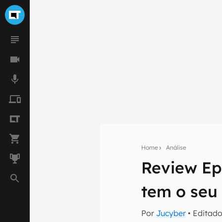
Home
Análise
Review Ep
Seu res
tem o seu
Assine a newsle
mão.
Por
Jucyber
• Editad