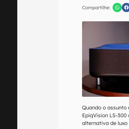
E-mail
Compartilhe:
Confirmo que 
Quando o assunto é
EpiqVision LS-30
alternativa de lux