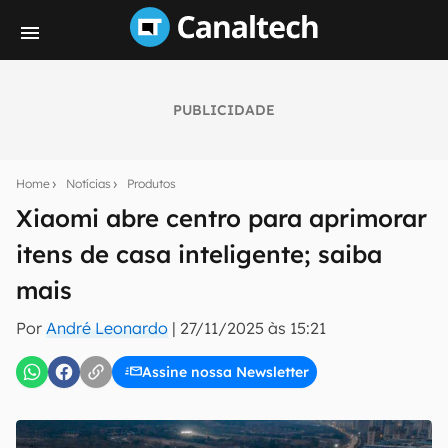
PUBLICIDADE
Seu resumo inteligente do mundo tech!
Assine a newsletter do Canaltech e receba
Home
Notícias
Produtos
notícias e reviews sobre tecnologia em primeira
mão.
Xiaomi abre centro para aprimorar
itens de casa inteligente; saiba
E-mail
mais
Por
André Leonardo
|
27/11/2025 às 15:21
inscreva-se
Assine nossa Newsletter
Confirmo que li, aceito e concordo com os
Termos de
Uso e Política de Privacidade do Canaltech.