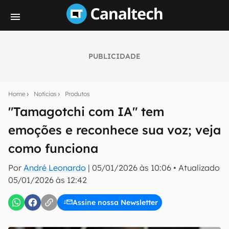
PUBLICIDADE
Seu resumo inteligente do mundo tech!
Assine a newsletter do Canaltech e receba
Home
Notícias
Produtos
notícias e reviews sobre tecnologia em primeira
mão.
"Tamagotchi com IA" tem
emoções e reconhece sua voz; veja
E-mail
como funciona
Por
André Leonardo
|
05/01/2026 às 10:06
•
Atualizado
inscreva-se
05/01/2026 às 12:42
Assine nossa Newsletter
Confirmo que li, aceito e concordo com os
Termos de
Uso e Política de Privacidade do Canaltech.