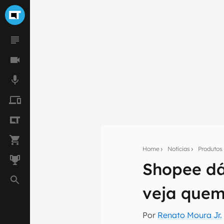
Home
Notícias
Produtos
Shopee dá
Seu res
Assine a newsle
veja quem
mão.
Por
Renato Moura Jr.
E-mail