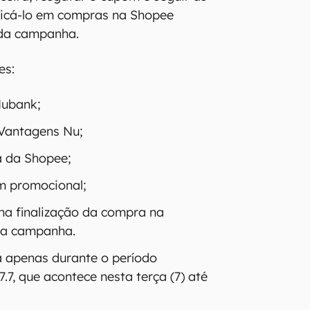
licá-lo em compras na Shopee
 da campanha.
es:
Nubank;
 Vantagens Nu;
a da Shopee;
m promocional;
 na finalização da compra na
 a campanha.
da apenas durante o período
.7, que acontece nesta terça (7) até