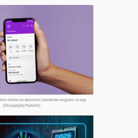
tem direito ao desconto, bastando resgatar no app
(Divulgação/Nubank)