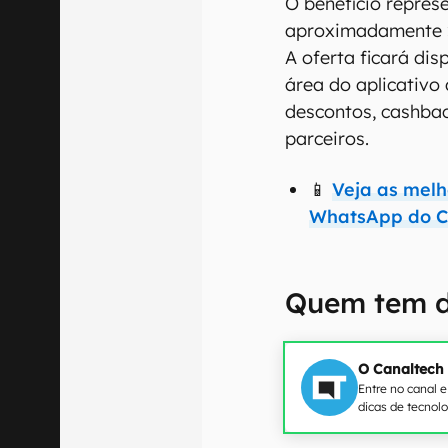
O benefício repre
aproximadamente
A oferta ficará dis
área do aplicativo
descontos, cashba
parceiros.
📱
Veja as mel
WhatsApp do C
Quem tem d
O Canaltech
Entre no canal 
dicas de tecnol