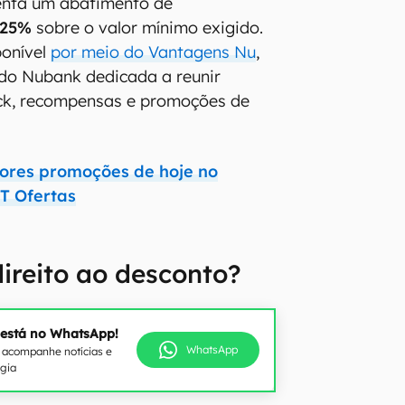
senta um abatimento de
25%
sobre o valor mínimo exigido.
ponível
por meio do Vantagens Nu
,
 do Nubank dedicada a reunir
ck, recompensas e promoções de
hores promoções de hoje no
T Ofertas
ireito ao desconto?
 está no WhatsApp!
WhatsApp
e acompanhe notícias e
ogia