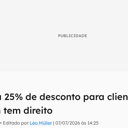
PUBLICIDADE
 25% de desconto para clie
umo inteligente do mundo tech!
tter do Canaltech e receba notícias e reviews sobre tecnologia 
 tem direito
• Editado por
Léo Müller
|
07/07/2026 às 14:25