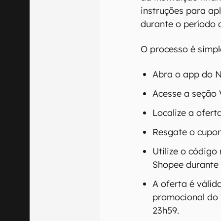
instruções para ap
durante o período
O processo é simpl
Abra o app do 
Acesse a seção
Localize a ofert
Resgate o cupo
Utilize o código
Shopee durante
A oferta é váli
promocional do 7
23h59.