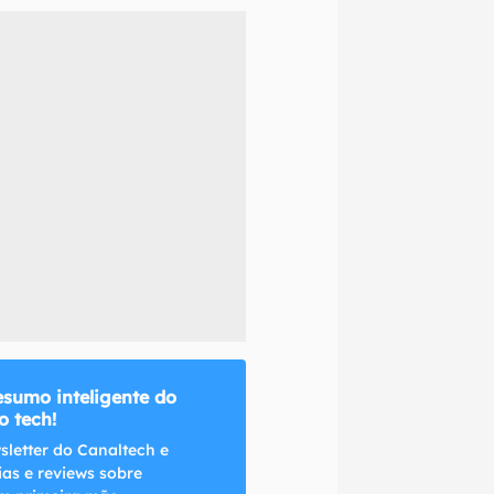
naltech.
esumo inteligente do
 tech!
sletter do Canaltech e
ias e reviews sobre