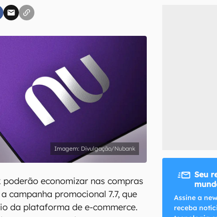
inscreva-se
li, aceito e concordo com os
Termos de Uso e Política de Privacidade do Ca
Divulgação/Nubank
Seu r
k poderão economizar nas compras
mundo
 a campanha promocional 7.7, que
Assine a new
rio da plataforma de e-commerce.
receba notíc