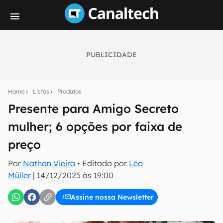
PUBLICIDADE
Seu resumo inteligente do mundo tech!
Assine a newsletter do Canaltech e receba
Home
Listas
Produtos
notícias e reviews sobre tecnologia em primeira
mão.
Presente para Amigo Secreto
mulher; 6 opções por faixa de
E-mail
preço
Por
Nathan Vieira
• Editado por
Léo
inscreva-se
Müller
|
14/12/2025 às 19:00
Assine nossa Newsletter
Confirmo que li, aceito e concordo com os
Termos de
Uso e Política de Privacidade do Canaltech.