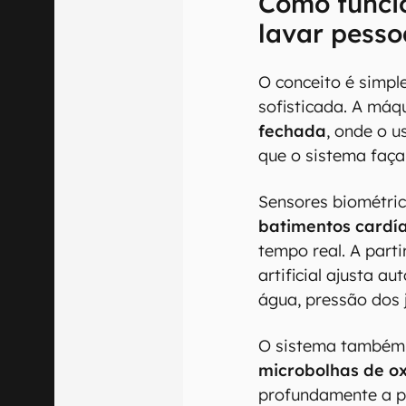
Como funci
lavar pesso
O conceito é simpl
sofisticada. A má
fechada
, onde o u
que o sistema faça
Sensores biométri
batimentos cardía
tempo real. A parti
artificial ajusta 
água, pressão dos 
O sistema também 
microbolhas de ox
profundamente a pe