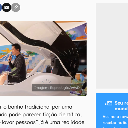
inscreva-se
li, aceito e concordo com os
Termos de Uso e Política de Privacidade do Ca
Reprodução/WWD
Seu r
ir o banho tradicional por uma
mundo
da pode parecer ficção científica,
Assine a new
lavar pessoas” já é uma realidade
receba notíc