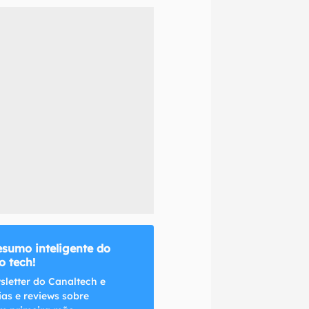
naltech.
esumo inteligente do
 tech!
sletter do Canaltech e
ias e reviews sobre