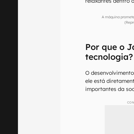
relaxantes dentro 
A máquina promete
(Repr
Por que o J
tecnologia?
O desenvolvimento 
ele está diretament
importantes da so
CON