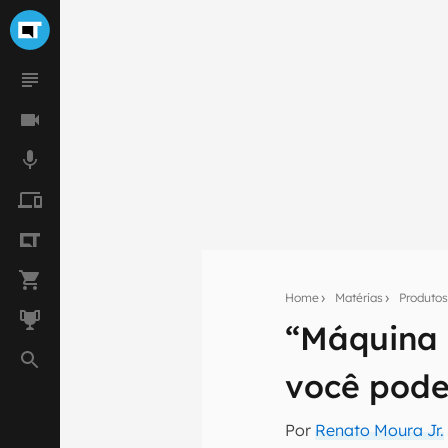
Home
Matérias
Produto
“Máquina 
Seu res
você pode
Assine a newsle
mão.
Por
Renato Moura Jr.