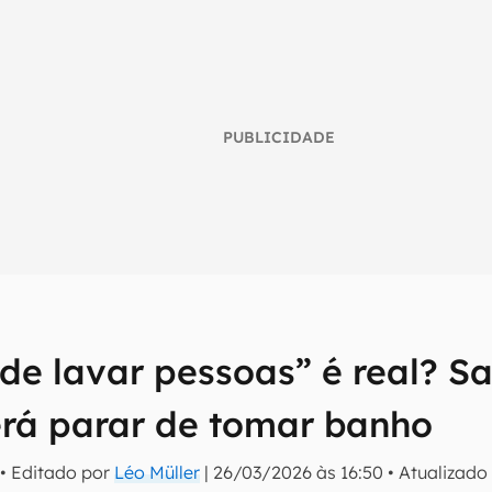
PUBLICIDADE
s
de lavar pessoas” é real? S
umo inteligente do mundo tech!
rá parar de tomar banho
tter do Canaltech e receba notícias e reviews sobre tecnologia 
• Editado por
Léo Müller
|
26/03/2026 às 16:50
•
Atualizad