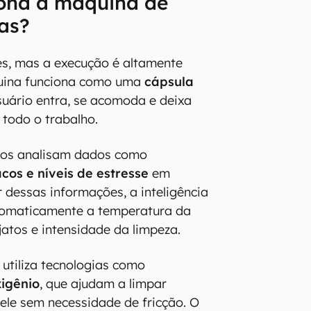
ona a máquina de
as?
es, mas a execução é altamente
quina funciona como uma
cápsula
suário entra, se acomoda e deixa
 todo o trabalho.
cos analisam dados como
cos e níveis de estresse
em
r dessas informações, a inteligência
automaticamente a temperatura da
jatos e intensidade da limpeza.
utiliza tecnologias como
igênio
, que ajudam a limpar
le sem necessidade de fricção. O