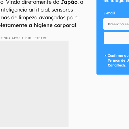
tecnologia e
o. Vindo diretamente do
Japão
, a
teligência artificial, sensores
E-mail
temas de limpeza avançados para
letamente a higiene corporal
.
TINUA APÓS A PUBLICIDADE
Confirmo que
Termos de U
Canaltech.