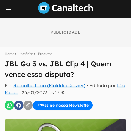
PUBLICIDADE
Seu resumo inteligente do mundo tech!
Assine a newsletter do Canaltech e receba
Home
Matérias
Produtos
notícias e reviews sobre tecnologia em primeira
mão.
JBL Go 3 vs. JBL Clip 4 | Quem
vence essa disputa?
E-mail
Por
Ramalho Lima (Maldditu Xavier)
• Editado por
Léo
Müller
|
26/01/2023 às 17:30
inscreva-se
Assine nossa Newsletter
Confirmo que li, aceito e concordo com os
Termos de
Uso e Política de Privacidade do Canaltech.