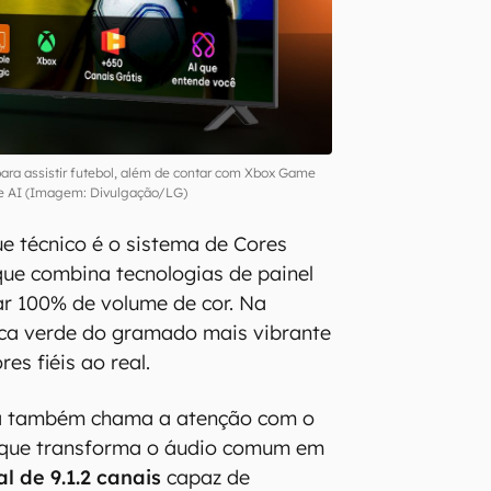
ara assistir futebol, além de contar com Xbox Game
e AI (Imagem: Divulgação/LG)
ue técnico é o sistema de Cores
ue combina tecnologias de painel
r 100% de volume de cor. Na
ifica verde do gramado mais vibrante
es fiéis ao real.
ra também chama a atenção com o
que transforma o áudio comum em
l de 9.1.2 canais
capaz de