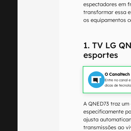
espectadores em fr
transformar essa e
os equipamentos ce
1. TV LG QN
esportes
O Canaltech
Entre no canal 
dicas de tecnol
A QNED73 traz um 
especificamente p
ajusta automatica
transmissões ao vi