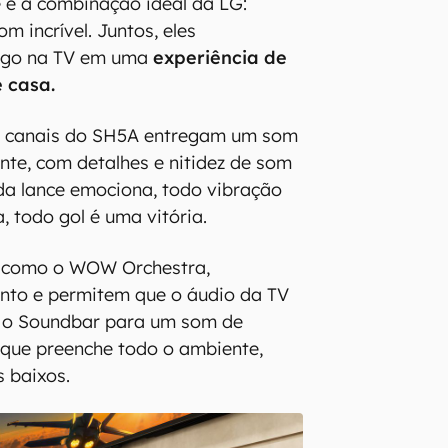
 é a combinação ideal da LG:
m incrível. Juntos, eles
ogo na TV em uma
experiência de
e casa.
1 canais do SH5A entregam um som
nte, com detalhes e nitidez de som
da lance emociona, todo vibração
, todo gol é uma vitória.
, como o WOW Orchestra,
nto e permitem que o áudio da TV
m o Soundbar para um som de
que preenche todo o ambiente,
 baixos.