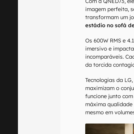
Com a QNED73, ele
imagem perfeita, so
transformam um j
estádio no sofá d
Os 600W RMS e 4.
imersivo e impacta
incomparáveis. Ca
da torcida contagia
Tecnologias da LG
maximizam o conju
funcione junto co
máxima qualidade 
mesmo em volumes