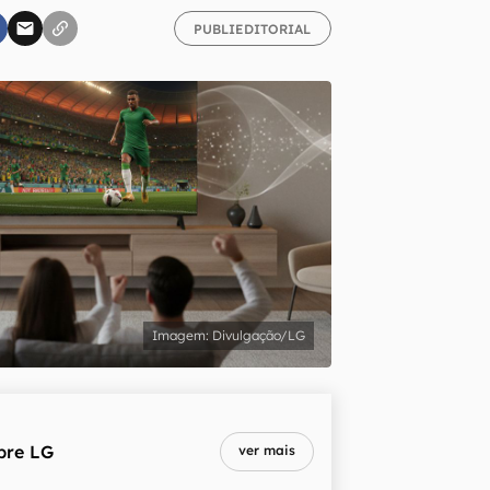
PUBLIEDITORIAL
inscreva-se
li, aceito e concordo com os
Termos de Uso e Política de Privacidade do Ca
Divulgação/LG
bre
LG
ver mais