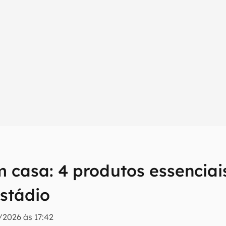
s
 casa: 4 produtos essenciais
umo inteligente do mundo tech!
stádio
tter do Canaltech e receba notícias e reviews sobre tecnologia 
/2026 às 17:42