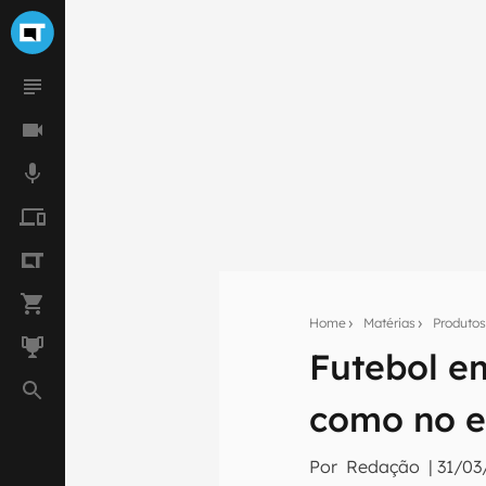
Home
Matérias
Produto
Futebol em
Seu res
como no e
Assine a newsle
mão.
Por
Redação
|
31/03