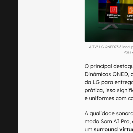
A TV* LG QNED73 é ideal p
Pass 
O principal destaq
Dinâmicas QNED, q
da LG para entrega
prática, isso sign
e uniformes com cor
A qualidade sono
modo Som AI Pro, 
um
surround virtua