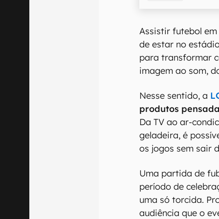
Assistir futebol e
de estar no estádi
para transformar 
imagem ao som, do 
Nesse sentido, a
L
produtos pensada
Da TV ao ar-condi
geladeira, é possív
os jogos sem sair 
Uma partida de fub
período de celebra
uma só torcida. Pr
audiência que o ev