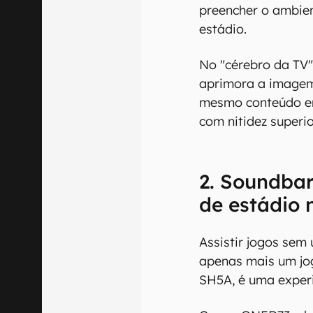
preencher o ambie
estádio.
No "cérebro da TV"
aprimora a imagem
mesmo conteúdo em
com nitidez superio
2. Soundba
de estádio 
Assistir jogos sem
apenas mais um jo
SH5A, é uma experi