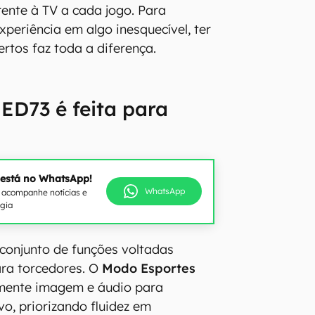
ente à TV a cada jogo. Para
xperiência em algo inesquecível, ter
rtos faz toda a diferença.
ED73 é feita para
 está no WhatsApp!
WhatsApp
e acompanhe notícias e
ogia
conjunto de funções voltadas
ara torcedores. O
Modo Esportes
mente imagem e áudio para
vo, priorizando fluidez em