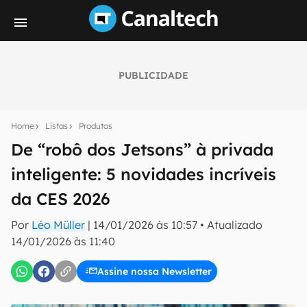
PUBLICIDADE
Seu resumo inteligente do mundo tech!
Assine a newsletter do Canaltech e receba
Home
Listas
Produtos
notícias e reviews sobre tecnologia em primeira
mão.
De “robô dos Jetsons” à privada
inteligente: 5 novidades incríveis
E-mail
da CES 2026
Por
Léo Müller
|
14/01/2026 às 10:57
•
Atualizado
inscreva-se
14/01/2026 às 11:40
Assine nossa Newsletter
Confirmo que li, aceito e concordo com os
Termos de
Uso e Política de Privacidade do Canaltech.