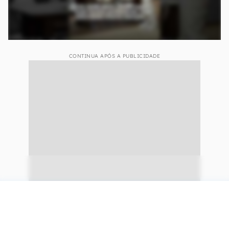
CONTINUA APÓS A PUBLICIDADE
continuar lendo