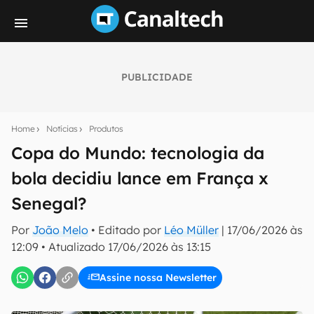
PUBLICIDADE
Seu resumo inteligente do mundo tech!
Assine a newsletter do Canaltech e receba
Home
Notícias
Produtos
notícias e reviews sobre tecnologia em primeira
mão.
Copa do Mundo: tecnologia da
bola decidiu lance em França x
E-mail
Senegal?
Por
João Melo
• Editado por
Léo Müller
|
17/06/2026 às
inscreva-se
12:09
•
Atualizado
17/06/2026 às 13:15
Assine nossa Newsletter
Confirmo que li, aceito e concordo com os
Termos de
Uso e Política de Privacidade do Canaltech.