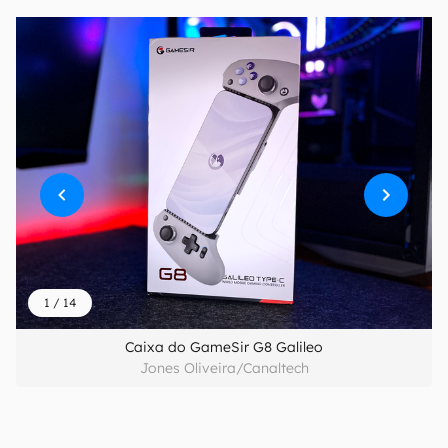
1
/
14
Caixa do GameSir G8 Galileo
Jones Oliveira/Canaltech