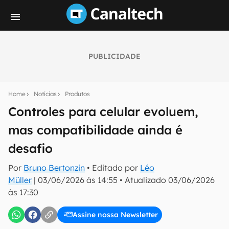
PUBLICIDADE
Seu resumo inteligente do mundo tech!
Assine a newsletter do Canaltech e receba
Home
Notícias
Produtos
notícias e reviews sobre tecnologia em primeira
mão.
Controles para celular evoluem,
mas compatibilidade ainda é
E-mail
desafio
Por
Bruno Bertonzin
• Editado por
Léo
inscreva-se
Müller
|
03/06/2026 às 14:55
•
Atualizado
03/06/2026
às 17:30
Confirmo que li, aceito e concordo com os
Termos de
Uso e Política de Privacidade do Canaltech.
Assine nossa Newsletter