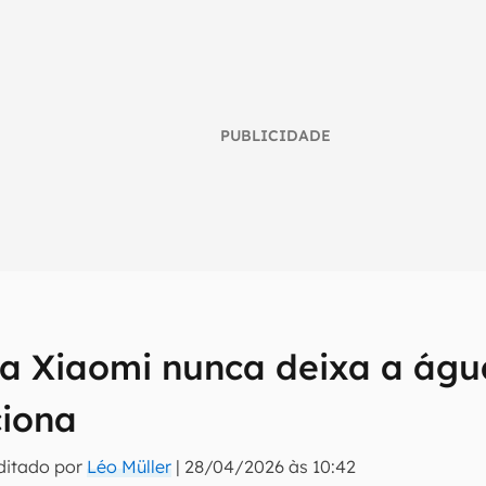
PUBLICIDADE
a Xiaomi nunca deixa a água
umo inteligente do mundo tech!
iona
tter do Canaltech e receba notícias e reviews sobre tecnologia 
ditado por
Léo Müller
|
28/04/2026 às 10:42