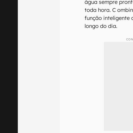
água sempre pronta
toda hora. C ombi
função inteligente
longo do dia.
CON