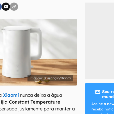
inscreva-se
li, aceito e concordo com os
Termos de Uso e Política de Privacidade do Ca
Divulgação/Xiaomi
Seu r
da
Xiaomi
nunca deixa a água
mundo
ijia Constant Temperature
Assine a new
pensado justamente para manter a
receba notíc