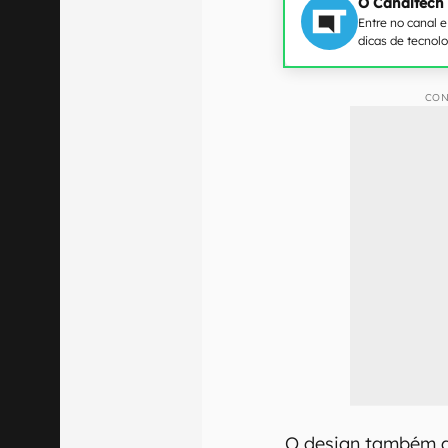
O Canaltech
Entre no canal 
dicas de tecnol
CON
O design também aju