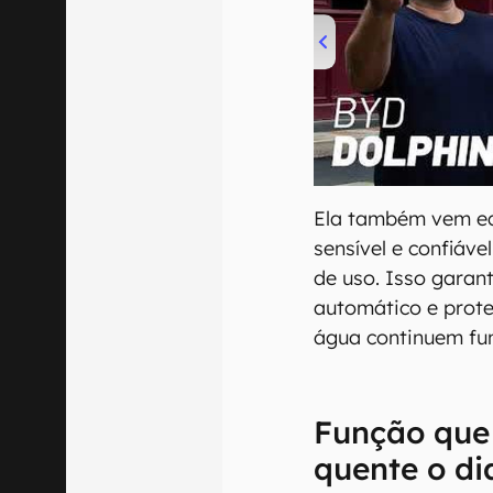
00:00
/
04:07
Ela também vem e
sensível e confiáve
de uso. Isso gara
automático e prot
água continuem fu
Função que
quente o di