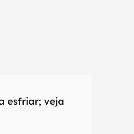
 esfriar; veja
em primeira