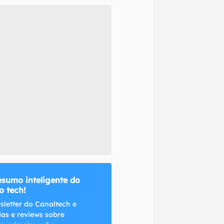
naltech.
esumo inteligente do
 tech!
sletter do Canaltech e
ias e reviews sobre