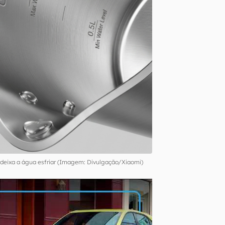
 deixa a água esfriar (Imagem: Divulgação/Xiaomi)