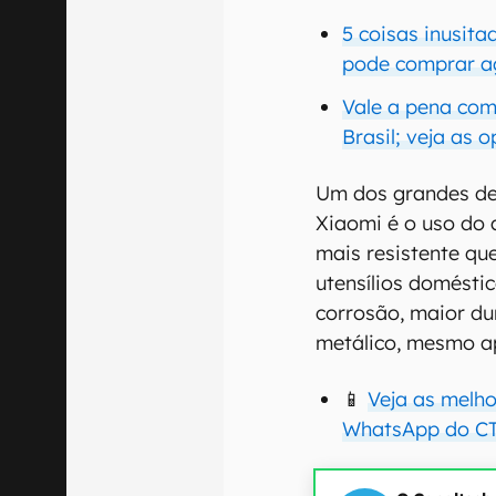
5 coisas inusita
pode comprar a
Vale a pena com
Brasil; veja as 
Um dos grandes de
Xiaomi é o uso do 
mais resistente qu
utensílios domésti
corrosão, maior du
metálico, mesmo a
📱
Veja as melh
WhatsApp do CT