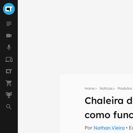
Home
Notícias
Produtos
Chaleira d
Seu res
como func
Assine a newsle
mão.
Por
Nathan Vieira
• E
E-mail