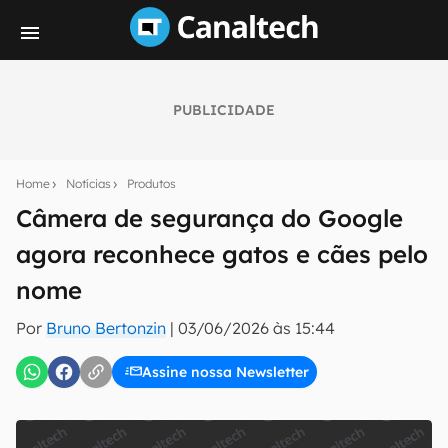
PUBLICIDADE
Seu resumo inteligente do mundo tech!
Assine a newsletter do Canaltech e receba
Home
Notícias
Produtos
notícias e reviews sobre tecnologia em primeira
mão.
Câmera de segurança do Google
agora reconhece gatos e cães pelo
E-mail
nome
Por
Bruno Bertonzin
|
03/06/2026 às 15:44
inscreva-se
Assine nossa Newsletter
Confirmo que li, aceito e concordo com os
Termos de
Uso e Política de Privacidade do Canaltech.