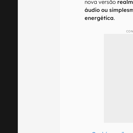
nova versão
realm
áudio ou simplesm
energética
.
CON