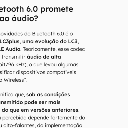
etooth 6.0 promete
 ao áudio?
ovidades do Bluetooth 6.0 é o
LC3plus, uma evolução do LC3,
LE Audio
. Teoricamente, esse codec
 transmitir
áudio de alta
bit/96 kHz), o que levou algumas
ssificar dispositivos compatíveis
 Wireless”.
gnifica que,
sob as condições
ransmitido pode ser mais
 do que em versões anteriores
.
a percebida depende fortemente do
u alto-falantes, da implementação