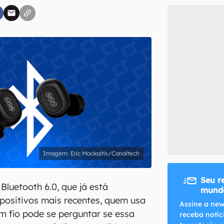
inscreva-se
li, aceito e concordo com os
Termos de Uso e Política de Privacidade do Ca
Eric Mockaitis/Canaltech
Seu r
luetooth 6.0, que já está
mundo
positivos mais recentes, quem usa
Assine a new
m fio pode se perguntar se essa
receba notíc