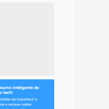
naltech.
esumo inteligente do
 tech!
sletter do Canaltech e
ias e reviews sobre