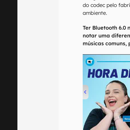
do codec pelo fabr
ambiente.
Ter Bluetooth 6.0
notar uma difere
músicas comuns, 
00:00
/
04:52