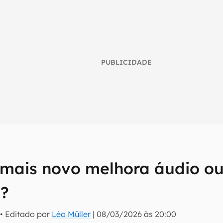
PUBLICIDADE
s
 mais novo melhora áudio o
umo inteligente do mundo tech!
a?
tter do Canaltech e receba notícias e reviews sobre tecnologia 
• Editado por
Léo Müller
|
08/03/2026 às 20:00