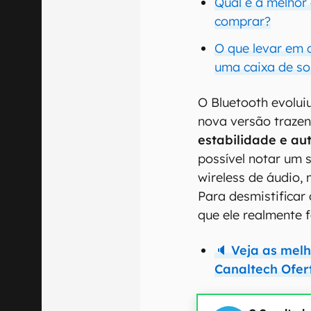
Qual é a melhor
comprar?
O que levar em 
uma caixa de so
O Bluetooth evolui
nova versão traze
estabilidade e a
possível notar um 
wireless de áudio,
Para desmistificar 
que ele realmente 
🔈 Veja as me
Canaltech Ofer