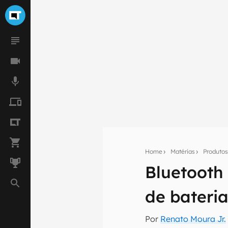
Home
Matérias
Produto
Bluetooth
Seu res
de bateri
Assine a newsle
mão.
Por
Renato Moura Jr.