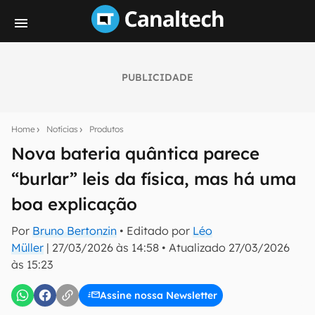
PUBLICIDADE
Seu resumo inteligente do mundo tech!
Assine a newsletter do Canaltech e receba
Home
Notícias
Produtos
notícias e reviews sobre tecnologia em primeira
mão.
Nova bateria quântica parece
“burlar” leis da física, mas há uma
E-mail
boa explicação
Por
Bruno Bertonzin
• Editado por
Léo
inscreva-se
Müller
|
27/03/2026 às 14:58
•
Atualizado
27/03/2026
às 15:23
Confirmo que li, aceito e concordo com os
Termos de
Uso e Política de Privacidade do Canaltech.
Assine nossa Newsletter