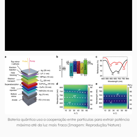
00:00
/
04:52
Bateria quântica usa a cooperação entre partículas para extrair potência
máxima até da luz mais fraca (Imagem: Reprodução/Nature)