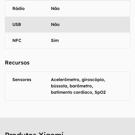
Rádio
Não
USB
Não
NFC
Sim
Recursos
Sensores
Acelerômetro, giroscópio,
bússola, barômetro,
batimento cardíaco, SpO2