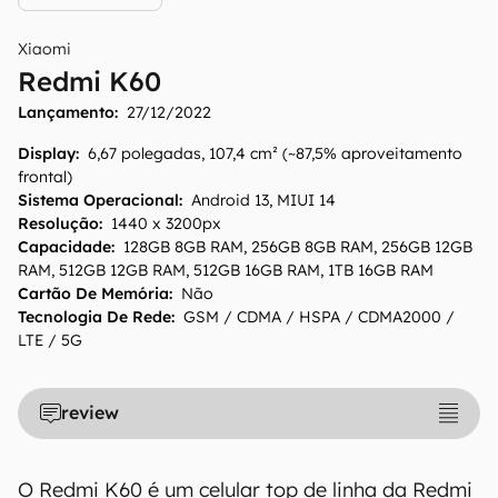
Xiaomi
O Canaltech mantém esforço constante para
Redmi K60
encontrar e manter atualizadas as
Lançamento:
27/12/2022
informações presentes em nossas fichas
técnicas, porém tenha em mente que
Display
:
6,67 polegadas, 107,4 cm² (~87,5% aproveitamento
especificações e recursos podem variar entre
frontal)
regiões e países. Portanto, recomendamos
Sistema Operacional
:
Android 13, MIUI 14
Resolução
que você visite o site oficial do fabricante ou
:
1440 x 3200px
Capacidade
:
128GB 8GB RAM, 256GB 8GB RAM, 256GB 12GB
operadora que comercializa o produto para
RAM, 512GB 12GB RAM, 512GB 16GB RAM, 1TB 16GB RAM
confirmar suas características detalhadas e
Cartão De Memória
:
Não
regionais.
Tecnologia De Rede
:
GSM / CDMA / HSPA / CDMA2000 /
LTE / 5G
Aviso legal: O Canaltech não se responsabiliza
por quaisquer erros ou omissões, ou mesmo
os resultados obtidos com o uso dessas
review
informações. As informações são fornecidas
"como estão", sem qualquer garantia de
precisão, detalhes, variações ou em relação
O Redmi K60 é um celular top de linha da Redmi