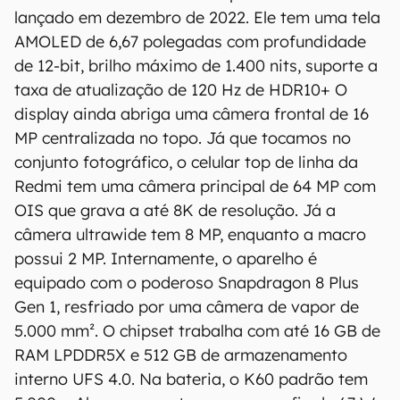
aos resultados obtidos com o uso dessas
lançado em dezembro de 2022. Ele tem uma tela
informações.
AMOLED de 6,67 polegadas com profundidade
de 12-bit, brilho máximo de 1.400 nits, suporte a
taxa de atualização de 120 Hz de HDR10+ O
display ainda abriga uma câmera frontal de 16
MP centralizada no topo. Já que tocamos no
conjunto fotográfico, o celular top de linha da
Redmi tem uma câmera principal de 64 MP com
OIS que grava a até 8K de resolução. Já a
câmera ultrawide tem 8 MP, enquanto a macro
possui 2 MP. Internamente, o aparelho é
equipado com o poderoso Snapdragon 8 Plus
Gen 1, resfriado por uma câmera de vapor de
5.000 mm². O chipset trabalha com até 16 GB de
RAM LPDDR5X e 512 GB de armazenamento
interno UFS 4.0. Na bateria, o K60 padrão tem