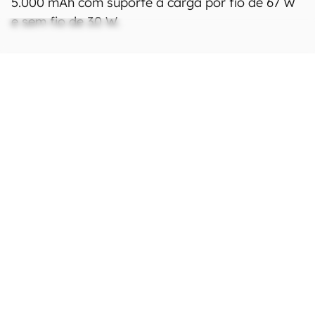
5.000 mAh com suporte a carga por fio de 67 W
e sem fio de 30 W.
Ficha Técnica
As especificações e recursos podem variar
entre regiões e países.
Clique aqui para ver
mais.
Rede
Tecnologia
GSM / CDMA / HSPA /
CDMA2000 / LTE / 5G
Bandas 2G
Não definido