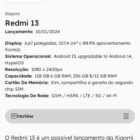
O Canaltech mantém esforço constante para
Xiaomi
encontrar e manter atualizadas as
Redmi 13
informações presentes em nossas fichas
Lançamento:
10/01/2024
técnicas, porém tenha em mente que
especificações e recursos podem variar entre
Display
:
6,67 polegadas, 107,4 cm² (~88.9% aproveitamento
frontal)
regiões e países. Portanto, recomendamos
Sistema Operacional
:
Android 13, upgradable to Android 14,
que você visite o site oficial do fabricante ou
HyperOS
operadora que comercializa o produto para
Resolução
:
1080 x 2400px
confirmar suas características detalhadas e
Capacidade
:
128 GB 6 GB RAM, 256 GB 8/12 GB RAM
regionais.
Cartão De Memória
:
Sim, compartilha a gaveta do segundo
chip SIM
Aviso legal: O Canaltech não se responsabiliza
Tecnologia De Rede
:
GSM / HSPA / LTE / 5G / Wi-Fi
por quaisquer erros ou omissões, ou mesmo
os resultados obtidos com o uso dessas
informações. As informações são fornecidas
review
"como estão", sem qualquer garantia de
precisão, detalhes, variações ou em relação
O Redmi 13 é um possível lançamento da Xiaomi
aos resultados obtidos com o uso dessas