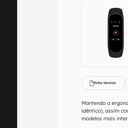
ficha técnica
O Canaltech m
Mantendo a ergono
informações p
idêntico), assim c
especificações
modelos mais inter
recomendamos q
comercializa o