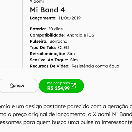
Xiaomi
Mi Band 4
Lançamento:
11/06/2019
Bateria
:
20 dias
Compatibilidade
:
Android e iOS
Pulseira
:
Borracha
Tipo De Tela
:
OLED
Retroiluminação
:
Sim
Sensível Ao Toque
:
Sim
Recursos De Vídeo
:
Resistência contra água
melhor preço
preços
R$ 254,99
antém esforço constante para encontrar e manter atual
mia e um design bastante parecido com a geração an
resentes em nossas fichas técnicas, porém tenha em me
omo o preço original de lançamento, o Xiaomi Mi Band
 e recursos podem variar entre regiões e países. Portant
essantes para quem busca uma pulseira interessante
ue você visite o site oficial do fabricante ou operado
 produto para confirmar suas características detalhadas