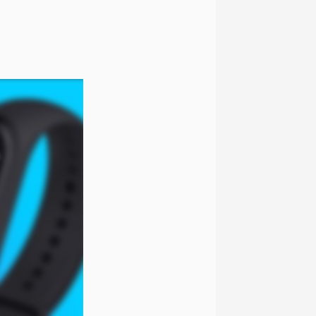
omissões, ou
mações são
 variações ou