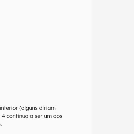
izadas as
terior (alguns diriam
nte que
 4 continua a ser um dos
o,
.
ra que
 e regionais.