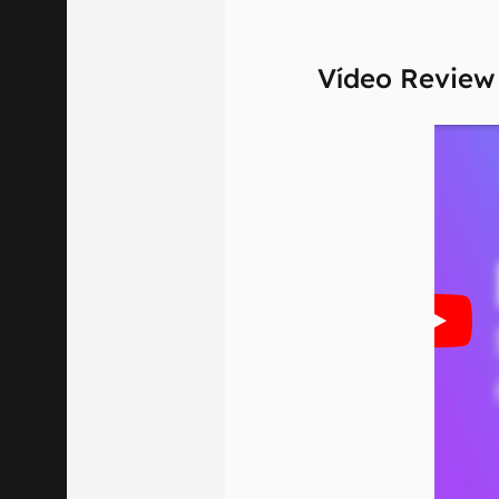
Aviso legal: O
mesmo os resu
Vídeo Revie
fornecidas "co
em relação ao