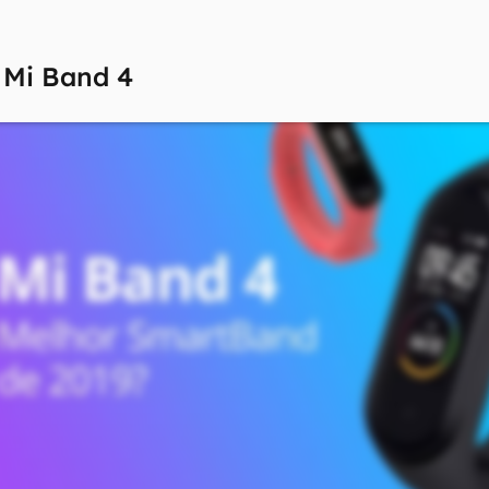
 Canaltech não se responsabiliza por quaisquer erros ou 
ltados obtidos com o uso dessas informações. As infor
w
Mi Band 4
mo estão", sem qualquer garantia de precisão, detalhes,
s resultados obtidos com o uso dessas informações.