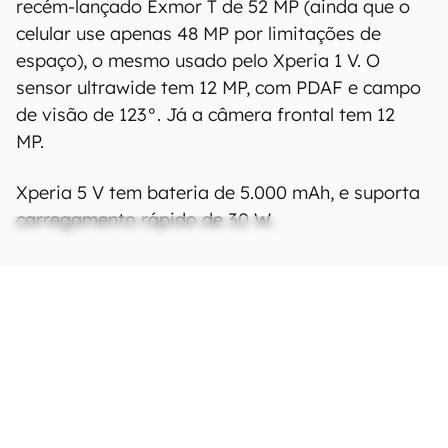
recém-lançado Exmor T de 52 MP (ainda que o
celular use apenas 48 MP por limitações de
espaço), o mesmo usado pelo Xperia 1 V. O
sensor ultrawide tem 12 MP, com PDAF e campo
de visão de 123°. Já a câmera frontal tem 12
MP.
Xperia 5 V tem bateria de 5.000 mAh, e suporta
carregamento rápido de 30 W.
Ficha Técnica
As especificações e recursos podem variar
entre regiões e países.
Clique aqui para ver
mais.