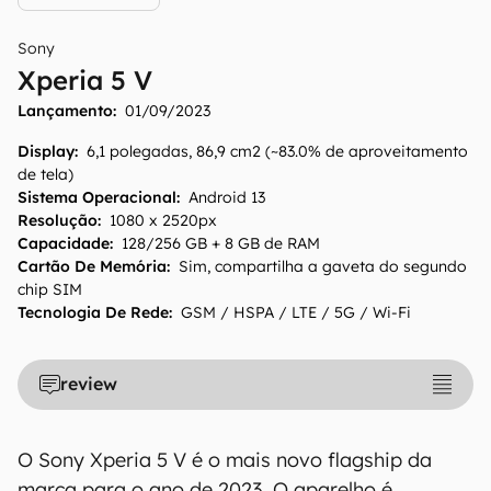
Sony
Xperia 5 V
Lançamento:
01/09/2023
Display
:
6,1 polegadas, 86,9 cm2 (~83.0% de aproveitamento
O Canaltech mantém esforço constante para
de tela)
encontrar e manter atualizadas as
Sistema Operacional
:
Android 13
informações presentes em nossas fichas
Resolução
:
1080 x 2520px
Capacidade
:
128/256 GB + 8 GB de RAM
técnicas, porém tenha em mente que
Cartão De Memória
:
Sim, compartilha a gaveta do segundo
especificações e recursos podem variar entre
chip SIM
regiões e países. Portanto, recomendamos
Tecnologia De Rede
:
GSM / HSPA / LTE / 5G / Wi-Fi
que você visite o site oficial do fabricante ou
operadora que comercializa o produto para
confirmar suas características detalhadas e
review
regionais.
Aviso legal: O Canaltech não se responsabiliza
O Sony Xperia 5 V é o mais novo flagship da
por quaisquer erros ou omissões, ou mesmo
marca para o ano de 2023. O aparelho é