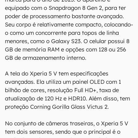
os resultados obtidos com o uso dessas
equipado com o Snapdragon 8 Gen 2, para ter
informações. As informações são fornecidas
poder de processamento bastante avançado.
"como estão", sem qualquer garantia de
Seu corpo é relativamente compacto, colocando-
precisão, detalhes, variações ou em relação
o como um concorrente para topos de linha
aos resultados obtidos com o uso dessas
informações.
menores, como o Galaxy S23. O celular possui 8
GB de memória RAM e opções com 128 ou 256
GB de armazenamento interno.
A tela do Xperia 5 V tem especificações
avançadas. Ela utiliza um painel OLED com 1
bilhão de cores, resolução Full HD+, taxa de
atualização de 120 Hz e HDR10. Além disso, tem
proteção Corning Gorilla Glass Victus 2.
No conjunto de câmeras traseiras, o Xperia 5 V
tem dois sensores, sendo que o principal é o