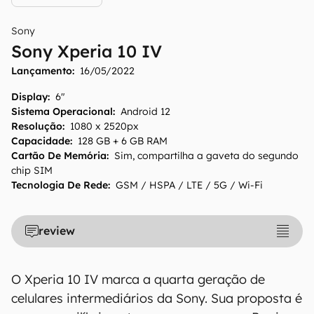
O Canaltech mantém esforço constante para
Sony
encontrar e manter atualizadas as
Sony Xperia 10 IV
informações presentes em nossas fichas
técnicas, porém tenha em mente que
Lançamento:
16/05/2022
especificações e recursos podem variar entre
Display
:
6"
regiões e países. Portanto, recomendamos
Sistema Operacional
:
Android 12
que você visite o site oficial do fabricante ou
Resolução
:
1080 x 2520px
operadora que comercializa o produto para
Capacidade
:
128 GB + 6 GB RAM
confirmar suas características detalhadas e
Cartão De Memória
:
Sim, compartilha a gaveta do segundo
regionais.
chip SIM
Tecnologia De Rede
:
GSM / HSPA / LTE / 5G / Wi-Fi
Aviso legal: O Canaltech não se responsabiliza
por quaisquer erros ou omissões, ou mesmo
os resultados obtidos com o uso dessas
review
informações. As informações são fornecidas
"como estão", sem qualquer garantia de
O Xperia 10 IV marca a quarta geração de
precisão, detalhes, variações ou em relação
aos resultados obtidos com o uso dessas
celulares intermediários da Sony. Sua proposta é
informações.