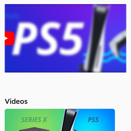
Aviso legal: O Canaltech não se responsabiliza
por quaisquer erros ou omissões, ou mesmo
os resultados obtidos com o uso dessas
informações. As informações são fornecidas
"como estão", sem qualquer garantia de
precisão, detalhes, variações ou em relação
aos resultados obtidos com o uso dessas
informações.
Vídeos