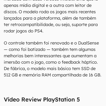
apenas mídia digital e a outra com leitor de
discos. O modelo roda os jogos mais recentes
lançados para a plataforma, além de também
ter retrocompatibilidade, ou seja, suporte para
rodar jogos do PS4.
O controle também foi renovado e o DualSense
O Canaltech mantém esforço constante para
— como foi batizado — também tem algumas
encontrar e manter atualizadas as
melhorias bem interessantes que aumentam a
informações presentes em nossas fichas
imersão com o jogo, como o feedback háptico.
técnicas, porém tenha em mente que
De fábrica, o modelo mais básico tem SSD de
especificações e recursos podem variar entre
512 GB e memória RAM compartilhada de 16 GB.
regiões e países. Portanto, recomendamos
que você visite o site oficial do fabricante ou
operadora que comercializa o produto para
confirmar suas características detalhadas e
Vídeo Review
PlayStation 5
regionais.