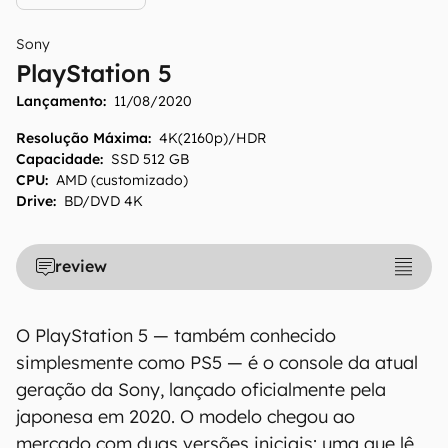
Sony
PlayStation 5
Lançamento:
11/08/2020
Resolução Máxima
:
4K(2160p)/HDR
Capacidade
:
SSD 512 GB
CPU
:
AMD (customizado)
Drive
:
BD/DVD 4K
review
O PlayStation 5 — também conhecido
simplesmente como PS5 — é o console da atual
geração da Sony, lançado oficialmente pela
japonesa em 2020. O modelo chegou ao
mercado com duas versões iniciais: uma que lê