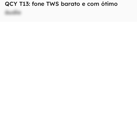
QCY T13: fone TWS barato e com ótimo
áudio
Ficha Técnica
As especificações e recursos podem variar
entre regiões e países.
Clique aqui para ver
mais.
Conexões
Bluetooth
5.1
Bateria