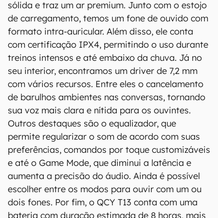
sólida e traz um ar premium. Junto com o estojo
confirmar suas características detalhadas e
de carregamento, temos um fone de ouvido com
regionais.
formato intra-auricular. Além disso, ele conta
Aviso legal: O Canaltech não se responsabiliza
com certificação IPX4, permitindo o uso durante
por quaisquer erros ou omissões, ou mesmo
treinos intensos e até embaixo da chuva. Já no
os resultados obtidos com o uso dessas
seu interior, encontramos um driver de 7,2 mm
informações. As informações são fornecidas
com vários recursos. Entre eles o cancelamento
"como estão", sem qualquer garantia de
de barulhos ambientes nas conversas, tornando
precisão, detalhes, variações ou em relação
sua voz mais clara e nítida para os ouvintes.
aos resultados obtidos com o uso dessas
Outros destaques são o equalizador, que
informações.
permite regularizar o som de acordo com suas
preferências, comandos por toque customizáveis
e até o Game Mode, que diminui a latência e
aumenta a precisão do áudio. Ainda é possível
escolher entre os modos para ouvir com um ou
dois fones. Por fim, o QCY T13 conta com uma
bateria com duração estimada de 8 horas, mais