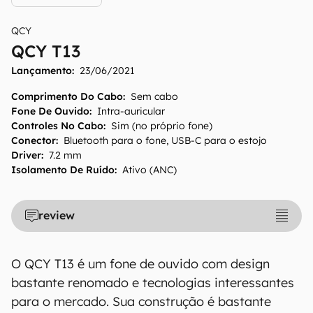
QCY
QCY T13
Lançamento:
23/06/2021
Comprimento Do Cabo
:
Sem cabo
Fone De Ouvido
:
Intra-auricular
Controles No Cabo
:
Sim (no próprio fone)
Conector
:
Bluetooth para o fone, USB-C para o estojo
Driver
:
7.2 mm
Isolamento De Ruído
:
Ativo (ANC)
O Canaltech mantém esforço constante para
encontrar e manter atualizadas as
review
informações presentes em nossas fichas
técnicas, porém tenha em mente que
especificações e recursos podem variar entre
O QCY T13 é um fone de ouvido com design
regiões e países. Portanto, recomendamos
bastante renomado e tecnologias interessantes
que você visite o site oficial do fabricante ou
para o mercado. Sua construção é bastante
operadora que comercializa o produto para