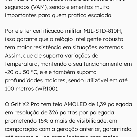
informações. As informações são fornecidas
segundos (VAM), sendo elementos muito
"como estão", sem qualquer garantia de
importantes para quem pratica escalada.
precisão, detalhes, variações ou em relação
aos resultados obtidos com o uso dessas
Por ele ter certificação militar MIL-STD-810H,
informações.
isso garante que o relógio inteligente robusto
tem maior resistência em situações extremas.
Assim, que ele suporta variações de
temperatura, mantendo o seu funcionamento em
-20 ou 50 °C, e ele também suporta
profundidades maiores, sendo utilizável em até
100 metros (WR100).
O Grit X2 Pro tem tela AMOLED de 1,39 polegada
em resolução de 326 pontos por polegada,
prometendo 15% a mais de visibilidade, em
comparação com a geração anterior, garantindo