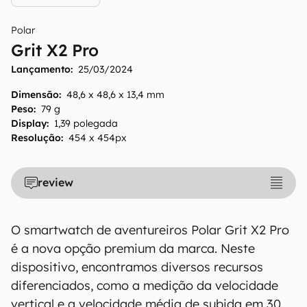
Polar
Grit X2 Pro
Lançamento:
25/03/2024
O Canaltech mantém esforço constante para
Dimensão
:
48,6 x 48,6 x 13,4 mm
Peso
:
79 g
encontrar e manter atualizadas as
Display
:
1,39 polegada
informações presentes em nossas fichas
Resolução
:
454 x 454px
técnicas, porém tenha em mente que
especificações e recursos podem variar entre
regiões e países. Portanto, recomendamos
review
que você visite o site oficial do fabricante ou
operadora que comercializa o produto para
confirmar suas características detalhadas e
O smartwatch de aventureiros Polar Grit X2 Pro
regionais.
é a nova opção premium da marca. Neste
dispositivo, encontramos diversos recursos
Aviso legal: O Canaltech não se responsabiliza
diferenciados, como a medição da velocidade
por quaisquer erros ou omissões, ou mesmo
os resultados obtidos com o uso dessas
vertical e a velocidade média de subida em 30