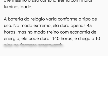
até mesmo o uso como lanterna com maior
luminosidade.
A bateria do relógio varia conforme o tipo de
uso. No modo extremo, ela dura apenas 43
horas, mas no modo treino com economia de
energia, ele pode durar 140 horas, e chega a 10
dias no formato smartwatch.
Ficha Técnica
As especificações e recursos podem variar
entre regiões e países.
Clique aqui para ver
mais.
Estrutura