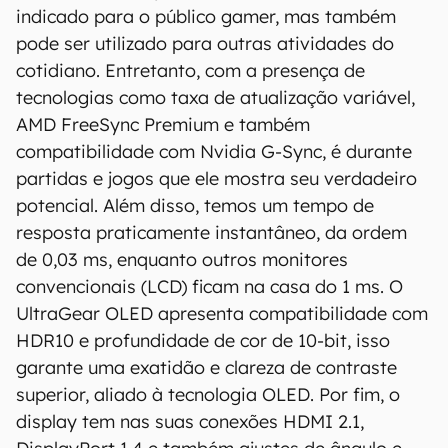
indicado para o público gamer, mas também
pode ser utilizado para outras atividades do
cotidiano. Entretanto, com a presença de
tecnologias como taxa de atualização variável,
AMD FreeSync Premium e também
compatibilidade com Nvidia G-Sync, é durante
partidas e jogos que ele mostra seu verdadeiro
potencial. Além disso, temos um tempo de
resposta praticamente instantâneo, da ordem
de 0,03 ms, enquanto outros monitores
O Canaltech mantém esforço constante para
convencionais (LCD) ficam na casa do 1 ms. O
encontrar e manter atualizadas as
informações presentes em nossas fichas
UltraGear OLED apresenta compatibilidade com
técnicas, porém tenha em mente que
HDR10 e profundidade de cor de 10-bit, isso
especificações e recursos podem variar entre
garante uma exatidão e clareza de contraste
regiões e países. Portanto, recomendamos
superior, aliado à tecnologia OLED. Por fim, o
que você visite o site oficial do fabricante ou
display tem nas suas conexões HDMI 2.1,
operadora que comercializa o produto para