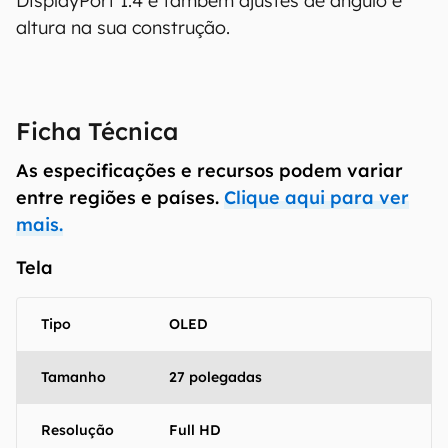
DisplayPort 1.4 e também ajustes de ângulo e
confirmar suas características detalhadas e
altura na sua construção.
regionais.
Aviso legal: O Canaltech não se responsabiliza
por quaisquer erros ou omissões, ou mesmo
os resultados obtidos com o uso dessas
Ficha Técnica
informações. As informações são fornecidas
"como estão", sem qualquer garantia de
As especificações e recursos podem variar
precisão, detalhes, variações ou em relação
entre regiões e países.
Clique aqui para ver
aos resultados obtidos com o uso dessas
mais.
informações.
Tela
Tipo
OLED
Tamanho
27 polegadas
Resolução
Full HD