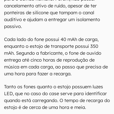
"como estão", sem qualquer garantia de
cancelamento ativo de ruído, apesar de ter
precisão, detalhes, variações ou em relação
ponteiras de silicone que tampam o canal
aos resultados obtidos com o uso dessas
auditivo e ajudam a entregar um isolamento
informações.
passivo.
Cada lado do fone possui 40 mAh de carga,
enquanto o estojo de transporte possui 350
mAh. Segundo a fabricante, o fone de ouvido
entrega até cinco horas de reprodução de
música em cada carga, ao passo que precisa de
uma hora para fazer a recarga.
Tanto os fones quanto o estojo possuem luzes
LED, que no caso do case serve para identificar
quando está carregando. O tempo de recarga do
estojo é de cerca de uma hora e meia.