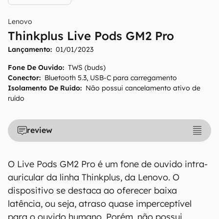
Lenovo
Thinkplus Live Pods GM2 Pro
Lançamento:
01/01/2023
O Canaltech mantém esforço constante para
encontrar e manter atualizadas as
Fone De Ouvido
:
TWS (buds)
informações presentes em nossas fichas
Conector
:
Bluetooth 5.3, USB-C para carregamento
Isolamento De Ruído
:
Não possui cancelamento ativo de
técnicas, porém tenha em mente que
ruído
especificações e recursos podem variar entre
regiões e países. Portanto, recomendamos
que você visite o site oficial do fabricante ou
review
operadora que comercializa o produto para
confirmar suas características detalhadas e
regionais.
O Live Pods GM2 Pro é um fone de ouvido intra-
auricular da linha Thinkplus, da Lenovo. O
Aviso legal: O Canaltech não se responsabiliza
dispositivo se destaca ao oferecer baixa
por quaisquer erros ou omissões, ou mesmo
latência, ou seja, atraso quase imperceptível
os resultados obtidos com o uso dessas
informações. As informações são fornecidas
para o ouvido humano. Porém, não possui