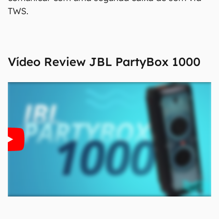
TWS.
encontrar e manter atualizadas as
informações presentes em nossas fichas
técnicas, porém tenha em mente que
especificações e recursos podem variar entre
regiões e países. Portanto, recomendamos
Vídeo Review
JBL PartyBox 1000
que você visite o site oficial do fabricante ou
operadora que comercializa o produto para
confirmar suas características detalhadas e
regionais.
Aviso legal: O Canaltech não se responsabiliza
por quaisquer erros ou omissões, ou mesmo
os resultados obtidos com o uso dessas
informações. As informações são fornecidas
"como estão", sem qualquer garantia de
precisão, detalhes, variações ou em relação
aos resultados obtidos com o uso dessas
informações.