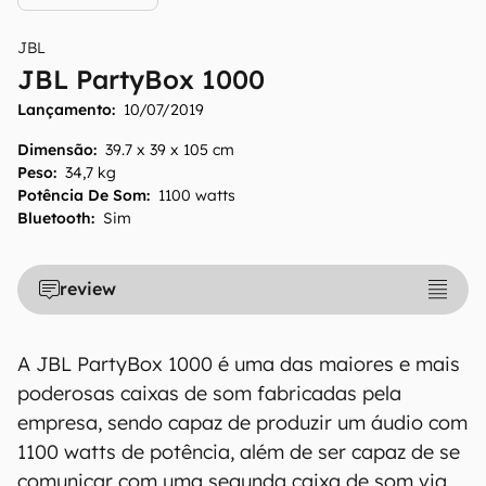
JBL
JBL PartyBox 1000
Lançamento:
10/07/2019
Dimensão
:
39.7 x 39 x 105 cm
Peso
:
34,7 kg
Potência De Som
:
1100 watts
Bluetooth
:
Sim
review
A JBL PartyBox 1000 é uma das maiores e mais
poderosas caixas de som fabricadas pela
empresa, sendo capaz de produzir um áudio com
1100 watts de potência, além de ser capaz de se
comunicar com uma segunda caixa de som via
O Canaltech mantém esforço constante para