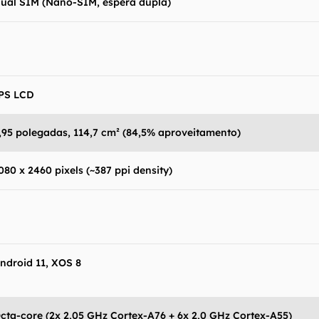
ual SIM (Nano-SIM, espera dupla)
PS LCD
,95 polegadas, 114,7 cm² (84,5% aproveitamento)
080 x 2460 pixels (~387 ppi density)
antém esforço constante para encontrar e manter atual
resentes em nossas fichas técnicas, porém tenha em me
 e recursos podem variar entre regiões e países. Portant
ue você visite o site oficial do fabricante ou operado
 produto para confirmar suas características detalhadas
ndroid 11, XOS 8
 Canaltech não se responsabiliza por quaisquer erros ou 
ltados obtidos com o uso dessas informações. As infor
cta-core (2x 2,05 GHz Cortex-A76 + 6x 2,0 GHz Cortex-A55)