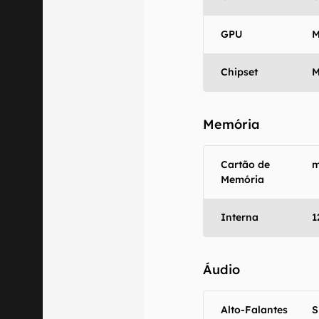
fornecidas "co
em relação ao
GPU
M
Chipset
M
Memória
Cartão de
m
Memória
Interna
1
Áudio
Alto-Falantes
S