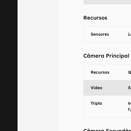
Recursos
Sensores
L
Câmera Principal
Recursos
Q
Vídeo
S
Tripla
6
f
Câmera Secundár