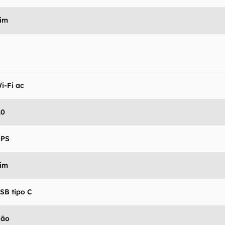
im
i-Fi ac
.0
GPS
im
SB tipo C
Não