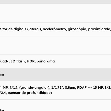
eitor de digitais (lateral), acelerômetro, giroscópio, proximidade
uad-LED flash, HDR, panorama
im
4 MP, f/1.7, (grande-angular), 1/1.72", 0.8µm, PDAF --- 13 MP, f/2.5
/2.4, (sensor de profundidade)
ia