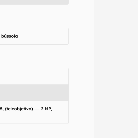
, bússola
, (teleobjetiva) --- 2 MP,