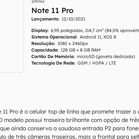
Infinix
Note 11 Pro
Lançamento:
12/10/2021
Display
:
6,95 polegadas, 114,7 cm² (84,5% aprovei
Sistema Operacional
:
Android 11, XOS 8
Resolução
:
1080 x 2460px
Capacidade
:
128 GB + 8 GB RAM
Cartão De Memória
:
microSD (gaveta dedicada)
Tecnologia De Rede
:
GSM / HSPA / LTE
 11 Pro é o celular top de linha que promete trazer 
O modelo possui traseira brilhante com opção de três 
que ainda conserva a saudosa entrada P2 para fones
o de três câmeras traseiras, mais a frontal para self