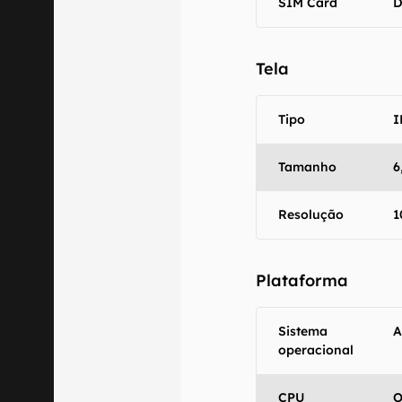
SIM Card
D
Tela
Tipo
I
Tamanho
6
Resolução
1
O Canaltech m
informações p
Plataforma
especificações
recomendamos q
comercializa o
Sistema
A
operacional
Aviso legal: O
mesmo os resu
CPU
O