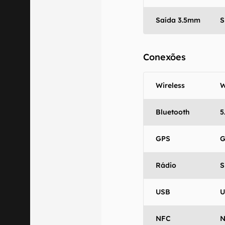
Saída 3.5mm
S
Conexões
Wireless
W
Bluetooth
5
GPS
Rádio
S
USB
U
NFC