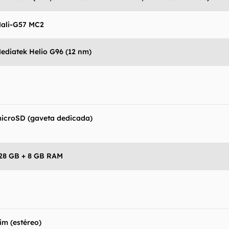
mo estão", sem qualquer garantia de precisão, detalhes,
s resultados obtidos com o uso dessas informações.
ali-G57 MC2
ediatek Helio G96 (12 nm)
icroSD (gaveta dedicada)
28 GB + 8 GB RAM
im (estéreo)