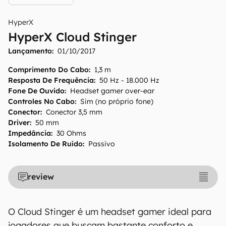
HyperX
HyperX Cloud Stinger
Lançamento:
01/10/2017
Comprimento Do Cabo
:
1,3 m
Resposta De Frequência
:
50 Hz - 18.000 Hz
Fone De Ouvido
:
Headset gamer over-ear
Controles No Cabo
:
Sim (no próprio fone)
Conector
:
Conector 3,5 mm
Driver
:
50 mm
Impedância
:
30 Ohms
Isolamento De Ruído
:
Passivo
review
O Cloud Stinger é um headset gamer ideal para
jogadores que buscam bastante conforto e