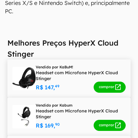
Series X/S e Nintendo Switch) e, principalmente
regionais.
PC.
Aviso legal: O Canaltech não se responsabiliza
por quaisquer erros ou omissões, ou mesmo
os resultados obtidos com o uso dessas
Melhores Preços HyperX Cloud
informações. As informações são fornecidas
"como estão", sem qualquer garantia de
Stinger
precisão, detalhes, variações ou em relação
aos resultados obtidos com o uso dessas
Vendido por
KaBuM!
informações.
Headset com Microfone HyperX Cloud
Stinger
R$ 147,
49
comprar
Vendido por
Kabum
Headset com Microfone HyperX Cloud
Stinger
R$ 169,
90
comprar