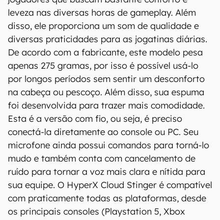
leveza nas diversas horas de gameplay. Além
disso, ele proporciona um som de qualidade e
diversas praticidades para as jogatinas diárias.
De acordo com a fabricante, este modelo pesa
apenas 275 gramas, por isso é possível usá-lo
por longos períodos sem sentir um desconforto
na cabeça ou pescoço. Além disso, sua espuma
foi desenvolvida para trazer mais comodidade.
Esta é a versão com fio, ou seja, é preciso
O Canaltech mantém esforço constante para
conectá-la diretamente ao console ou PC. Seu
encontrar e manter atualizadas as
microfone ainda possui comandos para torná-lo
informações presentes em nossas fichas
mudo e também conta com cancelamento de
técnicas, porém tenha em mente que
ruído para tornar a voz mais clara e nítida para
especificações e recursos podem variar entre
regiões e países. Portanto, recomendamos
sua equipe. O HyperX Cloud Stinger é compatível
que você visite o site oficial do fabricante ou
com praticamente todas as plataformas, desde
operadora que comercializa o produto para
os principais consoles (Playstation 5, Xbox
confirmar suas características detalhadas e