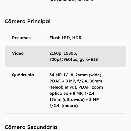
Câmera Principal
Recursos
Flash LED, HDR
Vídeo
2160p, 1080p,
720p@960fps, gyro-EIS
Quádrupla
64 MP, f/1.8, 26mm (wide),
PDAF + 8 MP, f/2.4, 80mm
(teleobjetiva), PDAF, zoom
óptico 3x + 8 MP, f/2.4,
17mm (ultrawide) + 2 MP,
f/2.4, (macro)
Câmera Secundária