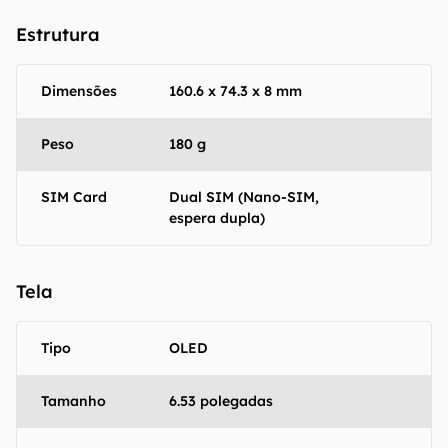
Estrutura
Dimensões
160.6 x 74.3 x 8 mm
Peso
180 g
SIM Card
Dual SIM (Nano-SIM,
espera dupla)
Tela
Tipo
OLED
Tamanho
6.53 polegadas
O Canaltech mantém esforço constante para
encontrar e manter atualizadas as