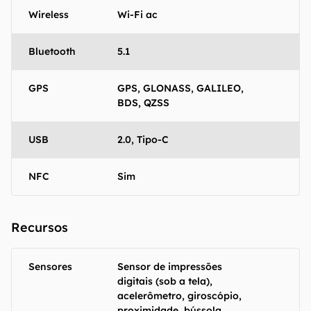
Wireless
Wi-Fi ac
Bluetooth
5.1
GPS
GPS, GLONASS, GALILEO,
BDS, QZSS
USB
2.0, Tipo-C
NFC
Sim
Recursos
Sensores
Sensor de impressões
digitais (sob a tela),
acelerômetro, giroscópio,
proximidade, bússola