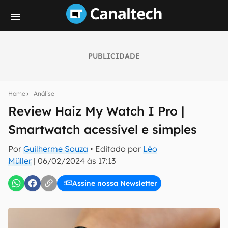
PUBLICIDADE
Seu resumo inteligente do mundo tech!
Assine a newsletter do Canaltech e receba
Home
Análise
notícias e reviews sobre tecnologia em primeira
mão.
Review Haiz My Watch I Pro |
Smartwatch acessível e simples
E-mail
Por
Guilherme Souza
• Editado por
Léo
Müller
|
06/02/2024 às 17:13
inscreva-se
Assine nossa Newsletter
Confirmo que li, aceito e concordo com os
Termos de
Uso e Política de Privacidade do Canaltech.