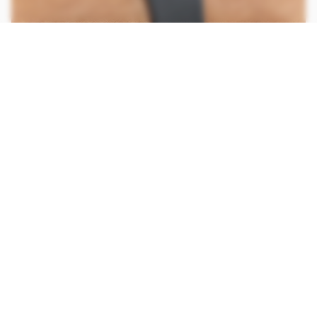
O design discreto do Haiz My Watch I Pro é bem similar ao de
concorrentes (Imagem: Ivo Meneghel Jr/Canaltech)
CONTINUA APÓS A PUBLICIDADE