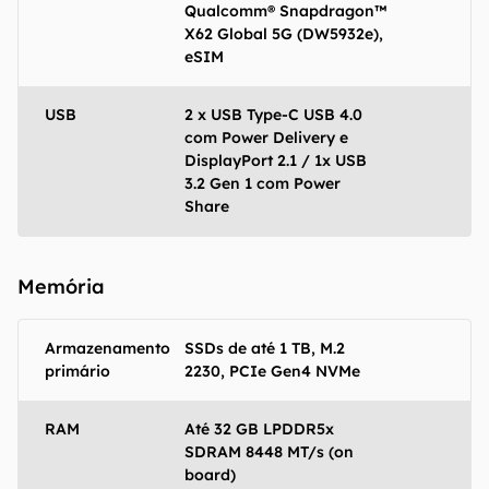
Qualcomm® Snapdragon™
X62 Global 5G (DW5932e),
eSIM
USB
2 x USB Type-C USB 4.0
com Power Delivery e
DisplayPort 2.1 / 1x USB
3.2 Gen 1 com Power
Share
Memória
Armazenamento
SSDs de até 1 TB, M.2
primário
2230, PCIe Gen4 NVMe
RAM
Até 32 GB LPDDR5x
SDRAM 8448 MT/s (on
board)