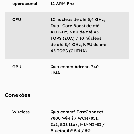
os resultados obtidos com o uso dessas
operacional
11 ARM Pro
informações. As informações são fornecidas
"como estão", sem qualquer garantia de
CPU
12 núcleos de até 3,4 GHz,
precisão, detalhes, variações ou em relação
Dual-Core Boost de até
aos resultados obtidos com o uso dessas
4,0 GHz, NPU de até 45
informações.
TOPS (EUA) / 10 núcleos
de até 3,4 GHz, NPU de até
45 TOPS (CHINA)
GPU
Qualcomm Adreno 740
UMA
Conexões
Wireless
Qualcomm® FastConnect
7800 Wi-Fi 7 WCN7851,
2x2, 802.11ax, MU-MIMO /
Bluetooth® 5.4 / 5G -