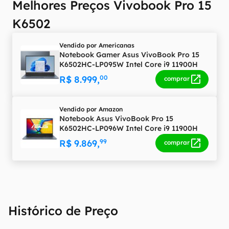
Melhores Preços Vivobook Pro 15
informações.
K6502
Vendido por
Americanas
Notebook Gamer Asus VivoBook Pro 15
K6502HC-LP095W Intel Core i9 11900H
15,6" 16GB SSD 512 GB Windows 11
R$ 8.999,
00
comprar
GeForce RTX 3050
Vendido por
Amazon
Notebook Asus VivoBook Pro 15
K6502HC-LP096W Intel Core i9 11900H
15,6" 16GB SSD 1 TB Windows 11 GeForce
R$ 9.869,
99
comprar
RTX 3050
Histórico de Preço