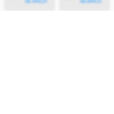
R$
4990
,
R$
8999
,
00
00
Ficha Técnica
As especificações e recursos podem variar
entre regiões e países.
Clique aqui para ver
mais.
Tela
Tipo
15,6 polegadas IPS LCD
Resolução
1920 x 1080 pixels
Aspecto
16:9