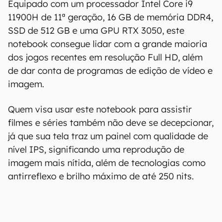
Equipado com um processador Intel Core i9
11900H de 11ª geração, 16 GB de memória DDR4,
O Canaltech mantém esforço constante para
SSD de 512 GB e uma GPU RTX 3050, este
encontrar e manter atualizadas as
notebook consegue lidar com a grande maioria
informações presentes em nossas fichas
técnicas, porém tenha em mente que
dos jogos recentes em resolução Full HD, além
especificações e recursos podem variar entre
de dar conta de programas de edição de vídeo e
regiões e países. Portanto, recomendamos
imagem.
que você visite o site oficial do fabricante ou
operadora que comercializa o produto para
Quem visa usar este notebook para assistir
confirmar suas características detalhadas e
filmes e séries também não deve se decepcionar,
regionais.
já que sua tela traz um painel com qualidade de
Aviso legal: O Canaltech não se responsabiliza
nível IPS, significando uma reprodução de
por quaisquer erros ou omissões, ou mesmo
imagem mais nítida, além de tecnologias como
os resultados obtidos com o uso dessas
antirreflexo e brilho máximo de até 250 nits.
informações. As informações são fornecidas
"como estão", sem qualquer garantia de
precisão, detalhes, variações ou em relação
aos resultados obtidos com o uso dessas