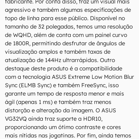
fabricante. Por conta disso, traz um visual mais
precisão, detalhes, variações ou em relação
agressivo e também algumas especificações de
aos resultados obtidos com o uso dessas
informações.
topo de linha para esse público. Disponível no
tamanho de 32 polegadas, temos uma resolução
de WQHD, além de conta com um painel curvo
de 1800R, permitindo desfrutar de ângulos de
visualização amplos e também taxas de
atualização de 144Hz ultrarrápidos. Outro
destaque deste produto é a compatibilidade
com a tecnologia ASUS Extreme Low Motion Blur
Sync (ELMB Sync) e também FreeSync, isso
garante um tempo de resposta menor e mais
ágil (apenas 1 ms) e também traz menos
distorção e alteração da imagem. O ASUS
VG32VQ ainda traz suporte a HDR10,
proporcionando um ótimo contraste e cores
mais nítidas nas jogatinas. Por fim, ainda temos