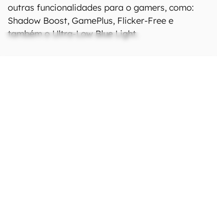
outras funcionalidades para o gamers, como:
Shadow Boost, GamePlus, Flicker-Free e
também o Ultra-Low Blue Light.
Ficha Técnica
As especificações e recursos podem variar
entre regiões e países.
Clique aqui para ver
mais.
Estrutura
Peso
9,1 Kg
Tela