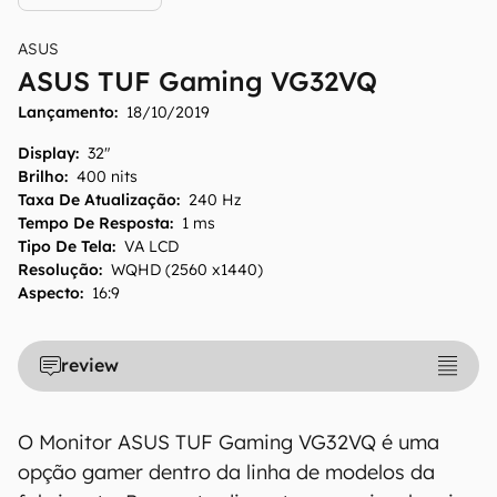
ASUS
ASUS TUF Gaming VG32VQ
O Canaltech mantém esforço constante para
Lançamento:
encontrar e manter atualizadas as
18/10/2019
informações presentes em nossas fichas
Display
:
32"
técnicas, porém tenha em mente que
Brilho
:
400 nits
especificações e recursos podem variar entre
Taxa De Atualização
:
240 Hz
regiões e países. Portanto, recomendamos
Tempo De Resposta
:
1 ms
que você visite o site oficial do fabricante ou
Tipo De Tela
:
VA LCD
Resolução
:
WQHD (2560 x1440)
operadora que comercializa o produto para
Aspecto
:
16:9
confirmar suas características detalhadas e
regionais.
review
Aviso legal: O Canaltech não se responsabiliza
por quaisquer erros ou omissões, ou mesmo
os resultados obtidos com o uso dessas
O Monitor ASUS TUF Gaming VG32VQ é uma
informações. As informações são fornecidas
opção gamer dentro da linha de modelos da
"como estão", sem qualquer garantia de