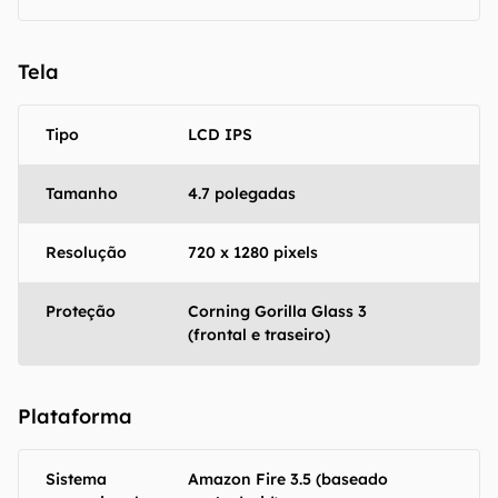
Tela
Tipo
LCD IPS
Tamanho
4.7 polegadas
Resolução
720 x 1280 pixels
Proteção
Corning Gorilla Glass 3
(frontal e traseiro)
O Canaltech mantém esforço constante para
Plataforma
encontrar e manter atualizadas as
informações presentes em nossas fichas
Sistema
Amazon Fire 3.5 (baseado
técnicas, porém tenha em mente que