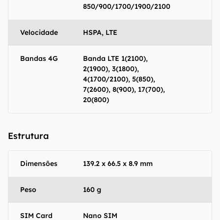
850/900/1700/1900/2100
Velocidade
HSPA, LTE
Bandas 4G
Banda LTE 1(2100),
2(1900), 3(1800),
4(1700/2100), 5(850),
7(2600), 8(900), 17(700),
20(800)
Estrutura
Dimensões
139.2 x 66.5 x 8.9 mm
Peso
160 g
SIM Card
Nano SIM