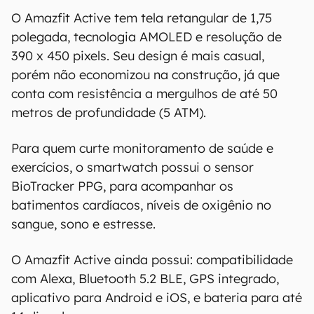
informações. As informações são fornecidas
O Amazfit Active tem tela retangular de 1,75
"como estão", sem qualquer garantia de
polegada, tecnologia AMOLED e resolução de
precisão, detalhes, variações ou em relação
aos resultados obtidos com o uso dessas
390 x 450 pixels. Seu design é mais casual,
informações.
porém não economizou na construção, já que
conta com resistência a mergulhos de até 50
metros de profundidade (5 ATM).
Para quem curte monitoramento de saúde e
exercícios, o smartwatch possui o sensor
BioTracker PPG, para acompanhar os
batimentos cardíacos, níveis de oxigênio no
sangue, sono e estresse.
O Amazfit Active ainda possui: compatibilidade
com Alexa, Bluetooth 5.2 BLE, GPS integrado,
aplicativo para Android e iOS, e bateria para até