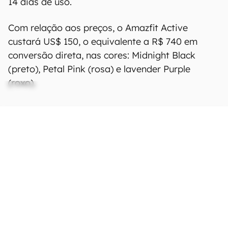
14 dias de uso.
Com relação aos preços, o Amazfit Active
custará US$ 150, o equivalente a R$ 740 em
conversão direta, nas cores: Midnight Black
(preto), Petal Pink (rosa) e lavender Purple
(roxo).
Ficha Técnica
As especificações e recursos podem variar
entre regiões e países.
Clique aqui para ver
mais.
Tela