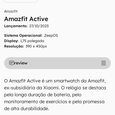
Amazfit
Amazfit Active
Lançamento:
27/10/2023
O Canaltech mantém esforço constante para
Sistema Operacional
:
ZeepOS
encontrar e manter atualizadas as
Display
:
1,75 polegada
informações presentes em nossas fichas
Resolução
:
390 x 450px
técnicas, porém tenha em mente que
especificações e recursos podem variar entre
regiões e países. Portanto, recomendamos
review
que você visite o site oficial do fabricante ou
operadora que comercializa o produto para
O Amazfit Active é um smartwatch da Amazfit,
confirmar suas características detalhadas e
ex-subsidiária da Xiaomi. O relógio se destaca
regionais.
pela longa duração de bateria, pelo
Aviso legal: O Canaltech não se responsabiliza
monitoramento de exercícios e pela promessa
por quaisquer erros ou omissões, ou mesmo
de alta durabilidade.
os resultados obtidos com o uso dessas