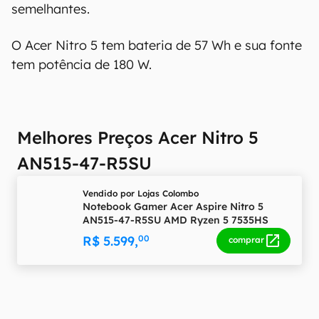
semelhantes.
O Acer Nitro 5 tem bateria de 57 Wh e sua fonte
tem potência de 180 W.
Melhores Preços Acer Nitro 5
AN515-47-R5SU
Vendido por
Lojas Colombo
Notebook Gamer Acer Aspire Nitro 5
AN515-47-R5SU AMD Ryzen 5 7535HS
15,6" 8GB SSD 512 GB Linux GeForce RTX
R$ 5.599,
00
comprar
3050