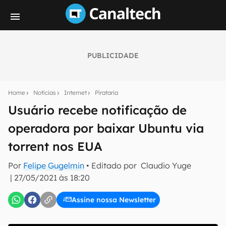
PUBLICIDADE
Seu resumo inteligente do mundo tech!
Assine a newsletter do Canaltech e receba
Home
Notícias
Internet
Pirataria
notícias e reviews sobre tecnologia em primeira
mão.
Usuário recebe notificação de
operadora por baixar Ubuntu via
E-mail
torrent nos EUA
Por
Felipe Gugelmin
• Editado por
Claudio Yuge
inscreva-se
|
27/05/2021 às 18:20
Assine nossa Newsletter
Confirmo que li, aceito e concordo com os
Termos de
Uso e Política de Privacidade do Canaltech.