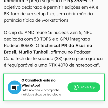
unificada
e preço sugerido de
R$
39.999
. O
objetivo declarado é permitir edições em 4K e
8K fora de um setup fixo, sem abrir mão da
potência típica de workstations.
O chip da AMD reúne 16 núcleos Zen 5, NPU
dedicada com 50 TOPS e a GPU integrada
Radeon 8060S. O
technical PR da Asus no
Brasil, Murilo Tunholi
, afirmou no Podcast
Canaltech deste sábado (28) que a placa gráfica
é "equiparável a uma RTX 4070 de notebooks".
O Canaltech está no
WhatsApp!
WhatsApp
Entre no canal e acompanhe
notícias e dicas de tecnologia