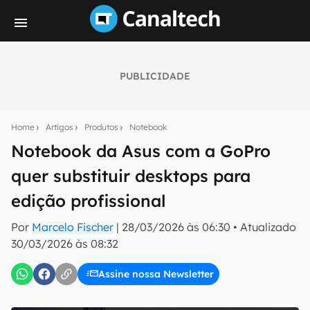
PUBLICIDADE
Seu resumo inteligente do mundo tech!
Assine a newsletter do Canaltech e receba
Home
Artigos
Produtos
Notebook
notícias e reviews sobre tecnologia em primeira
mão.
Notebook da Asus com a GoPro
quer substituir desktops para
E-mail
edição profissional
Por
Marcelo Fischer
|
28/03/2026 às 06:30
•
Atualizado
inscreva-se
30/03/2026 às 08:32
Assine nossa Newsletter
Confirmo que li, aceito e concordo com os
Termos de
Uso e Política de Privacidade do Canaltech.