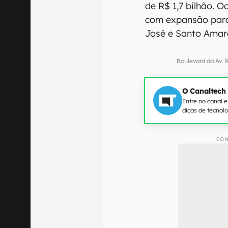
de R$ 1,7 bilhão. O
com expansão para
José e Santo Amar
Boulevard da Av. 
O Canaltech
Entre no canal 
dicas de tecnol
CON