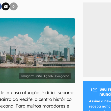
inscreva-se
li, aceito e concordo com os
Termos de Uso e Política de Privacidade do Ca
Porto Digital/Divulgação
Seu r
e intensa atuação, é difícil separar
mundo
Bairro do Recife, o centro histórico
Assine a new
bucana. Para muitos moradores e
receba notíc