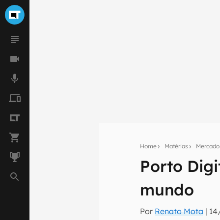
Home
Matérias
Mercado
Porto Dig
Seu res
mundo
Assine a newsle
mão.
Por
Renato Mota
|
14