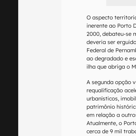
O aspecto territor
inerente ao Porto D
2000, debateu-se m
deveria ser erguid
Federal de Pernamb
ao degradado e esq
ilha que abriga o 
A segunda opção v
requalificação ace
urbanísticos, imobi
patrimônio históric
em relação a outr
Atualmente, o Port
cerca de 9 mil tra