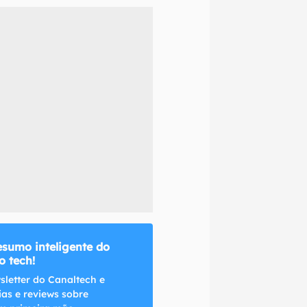
naltech.
esumo inteligente do
 tech!
sletter do Canaltech e
ias e reviews sobre