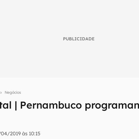
PUBLICIDADE
Negócios
ital | Pernambuco programa
umo inteligente do mundo tech!
tter do Canaltech e receba notícias e reviews sobre tecnologia 
/04/2019 às 10:15