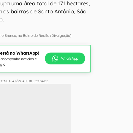
cupa uma área total de 171 hectares,
 os bairros de Santo Antônio, São
o.
Rio Branco, no Bairro do Recife (Divulgação)
 está no WhatsApp!
WhatsApp
e acompanhe notícias e
ogia
TINUA APÓS A PUBLICIDADE