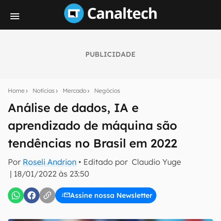
PUBLICIDADE
Seu resumo inteligente do mundo tech!
Assine a newsletter do Canaltech e receba
Home
Notícias
Mercado
Negócios
notícias e reviews sobre tecnologia em primeira
mão.
Análise de dados, IA e
aprendizado de máquina são
E-mail
tendências no Brasil em 2022
Por
Roseli Andrion
• Editado por
Claudio Yuge
inscreva-se
|
18/01/2022 às 23:50
Assine nossa Newsletter
Confirmo que li, aceito e concordo com os
Termos de
Uso e Política de Privacidade do Canaltech.