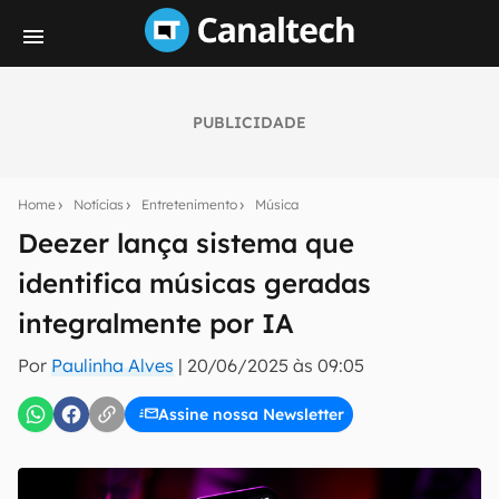
PUBLICIDADE
Seu resumo inteligente do mundo tech!
Assine a newsletter do Canaltech e receba
Home
Notícias
Entretenimento
Música
notícias e reviews sobre tecnologia em primeira
mão.
Deezer lança sistema que
identifica músicas geradas
E-mail
integralmente por IA
Por
Paulinha Alves
|
20/06/2025 às 09:05
inscreva-se
Assine nossa Newsletter
Confirmo que li, aceito e concordo com os
Termos de
Uso e Política de Privacidade do Canaltech.