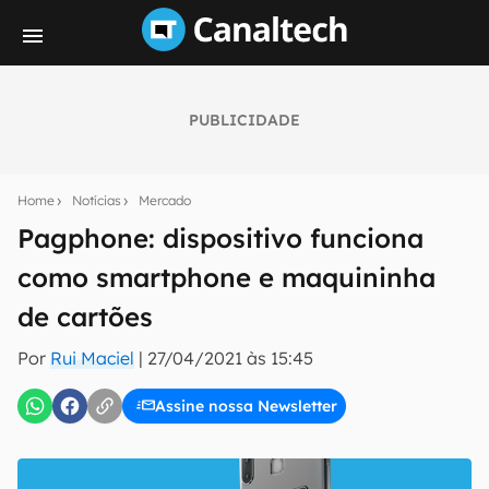
PUBLICIDADE
Seu resumo inteligente do mundo tech!
Assine a newsletter do Canaltech e receba
Home
Notícias
Mercado
notícias e reviews sobre tecnologia em primeira
mão.
Pagphone: dispositivo funciona
como smartphone e maquininha
E-mail
de cartões
Por
Rui Maciel
|
27/04/2021 às 15:45
inscreva-se
Assine nossa Newsletter
Confirmo que li, aceito e concordo com os
Termos de
Uso e Política de Privacidade do Canaltech.