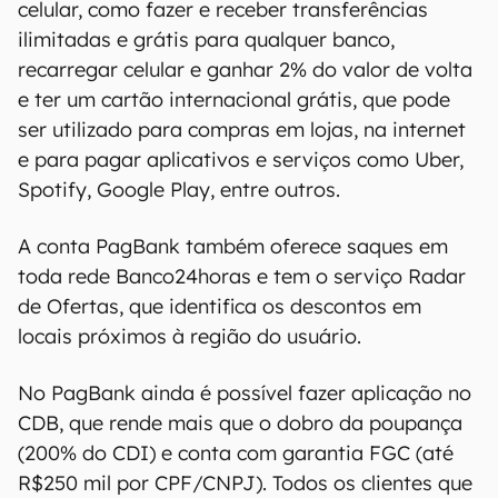
Serviços de banco digital
O PagPhone também já vem integrado ao
PagBank, fintech do PagSeguro e que atua
também como banco digital. A partir do
aplicativo embarcado, é possível criar a conta
na plataforma em cerca de 3 minutos. Com isso,
todas as operações podem ser feitas feito pelo
celular, como fazer e receber transferências
ilimitadas e grátis para qualquer banco,
recarregar celular e ganhar 2% do valor de volta
e ter um cartão internacional grátis, que pode
ser utilizado para compras em lojas, na internet
e para pagar aplicativos e serviços como Uber,
Spotify, Google Play, entre outros.