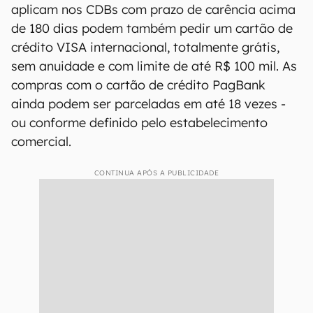
A conta PagBank também oferece saques em
toda rede Banco24horas e tem o serviço Radar
de Ofertas, que identifica os descontos em
locais próximos à região do usuário.
No PagBank ainda é possível fazer aplicação no
CDB, que rende mais que o dobro da poupança
(200% do CDI) e conta com garantia FGC (até
R$250 mil por CPF/CNPJ). Todos os clientes que
aplicam nos CDBs com prazo de carência acima
de 180 dias podem também pedir um cartão de
crédito VISA internacional, totalmente grátis,
sem anuidade e com limite de até R$ 100 mil. As
compras com o cartão de crédito PagBank
ainda podem ser parceladas em até 18 vezes -
ou conforme definido pelo estabelecimento
comercial.