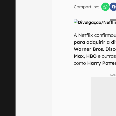
Compartilhe:
Confirmo que 
A Netflix confirm
para adquirir a d
Warner Bros. Dis
Max, HBO
e outras
como
Harry Potte
CON