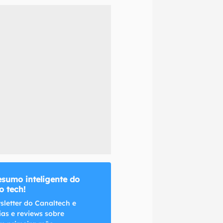
naltech.
esumo inteligente do
 tech!
sletter do Canaltech e
ias e reviews sobre