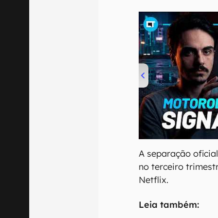
00:00
/
20:46
A separação ofici
no terceiro trimest
Netflix.
Leia também: