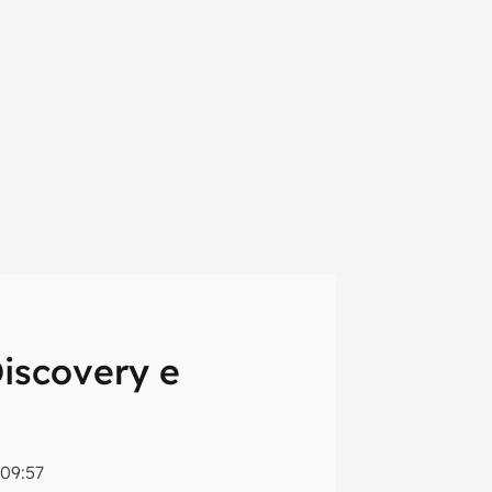
iscovery e
em primeira
09:57