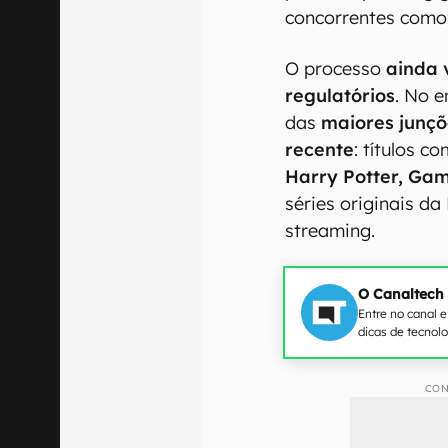
concorrentes como
O processo
ainda 
regulatórios
. No e
das
maiores junçõ
recente
: títulos c
Harry Potter, Gam
séries originais d
streaming.
O Canaltech
Entre no canal 
dicas de tecnol
CON