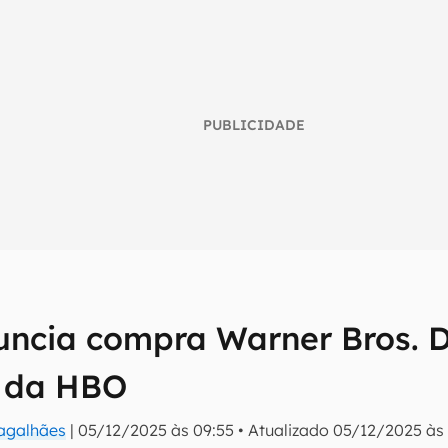
PUBLICIDADE
nuncia compra Warner Bros. D
umo inteligente do mundo tech!
tter do Canaltech e receba notícias e reviews sobre tecnologia 
a da HBO
Magalhães
|
05/12/2025 às 09:55
•
Atualizado
05/12/2025 às 