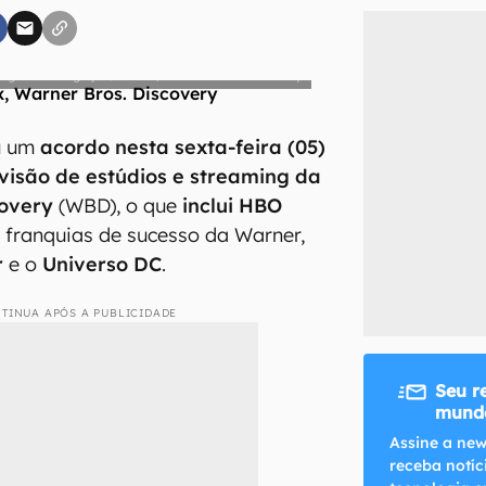
inscreva-se
Divulgação/Netflix, Warner Bros. Discovery
li, aceito e concordo com os
Termos de Uso e Política de Privacidade do Ca
ou um
acordo nesta sexta-feira (05)
ivisão de estúdios e streaming da
covery
(WBD), o que
inclui HBO
 franquias de sucesso da Warner,
r
e o
Universo
DC
.
TINUA APÓS A PUBLICIDADE
Seu r
mundo
Assine a new
receba notíc