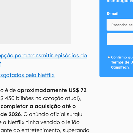
tecnologia e
E-mail
opção para transmitir episódios do
Confirmo que
Termos de U
V
Canaltech.
esgatadas pela Netflix
ão é de
aproximadamente US$ 72
$ 430 bilhões na cotação atual),
a
completar a aquisição até o
 de 2026
. O anúncio oficial surgiu
 a Netflix tinha vencido o leilão
gante do entretenimento, superando