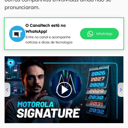
pronunciaram.
O Canaltech está no
WhatsApp!
WhatsApp
Entre no canal e acompanhe
notícias e dicas de tecnologia
00:00
/
20:46