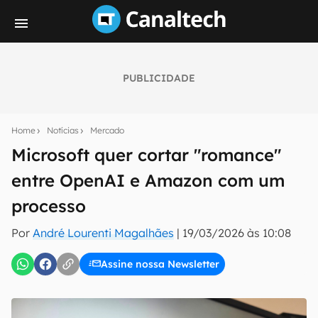
PUBLICIDADE
Seu resumo inteligente do mundo tech!
Assine a newsletter do Canaltech e receba
Home
Notícias
Mercado
notícias e reviews sobre tecnologia em primeira
mão.
Microsoft quer cortar "romance"
entre OpenAI e Amazon com um
E-mail
processo
Por
André Lourenti Magalhães
|
19/03/2026 às 10:08
inscreva-se
Assine nossa Newsletter
Confirmo que li, aceito e concordo com os
Termos de
Uso e Política de Privacidade do Canaltech.