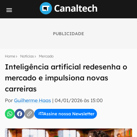
PUBLICIDADE
Seu resumo inteligente do mundo tech!
Assine a newsletter do Canaltech e receba
Home
Notícias
Mercado
notícias e reviews sobre tecnologia em primeira
mão.
Inteligência artificial redesenha o
mercado e impulsiona novas
E-mail
carreiras
Por
Guilherme Haas
|
04/01/2026 às 15:00
inscreva-se
Assine nossa Newsletter
Confirmo que li, aceito e concordo com os
Termos de
Uso e Política de Privacidade do Canaltech.